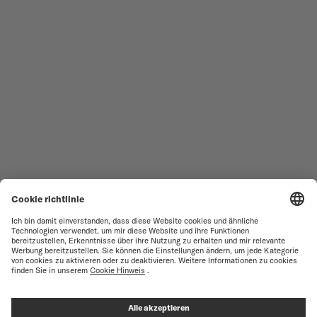
ALLE KOLLEKTIONEN
BARONCELLI
SERVICESTELLEN-SUCHE
NUTZUNGSBEDINGUNGEN
VERKAUFS- UND
KUNDENDIENST
LIEFERBEDINGUNGEN
KONTAKTIEREN SIE UNS
DATENSCHUTZERKLÄRUNG
PRESS LOUNGE
HINWEIS ZU COOKIES
COOKIE-EINSTELLUNGEN
IMPRESSUM
RECYCLING
VERTRAG WIDERRUFEN