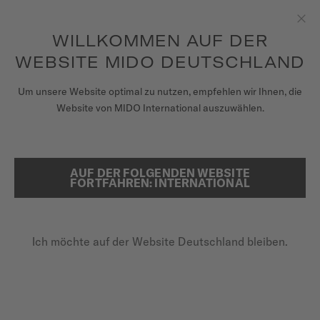
Erhalten sie mit jedem Kauf einer Uhr einen Uhrenbeweger als
Geschenk*
Zum Inhalt springen
WILLKOMMEN AUF DER
Sch
WEBSITE MIDO DEUTSCHLAND
UHREN
Um unsere Website optimal zu nutzen, empfehlen wir Ihnen, die
STARTSEITE
BARONCELLI HERITAGE GENT
Website von MIDO International auszuwählen.
ARMBÄNDER
MIDO UNIVERSUM
Im Video entdecken
AUF DER FOLGENDEN WEBSITE
SUCHE
FORTFAHREN: INTERNATIONAL
VERKAUFSSTELLEN
Baroncelli Heritage Gent
KUNDENDIENST
M027.407.16.010.00 - ∅ 39MM
Ich möchte auf der Website Deutschland bleiben.
Super slim
Entspiegeltes Saphirglas
Registrieren Sie Ihre Uhr
Gebläute Sekundenzeiger
Mein Konto