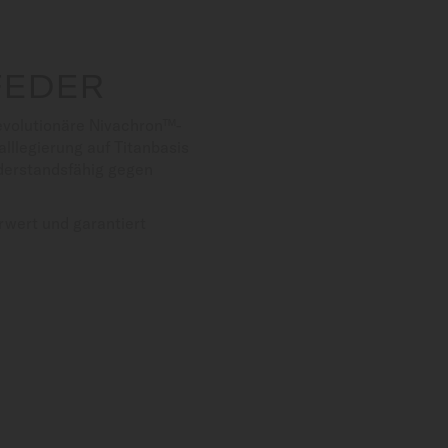
FEDER
evolutionäre Nivachron™-
alllegierung auf Titanbasis
iderstandsfähig gegen
rwert und garantiert