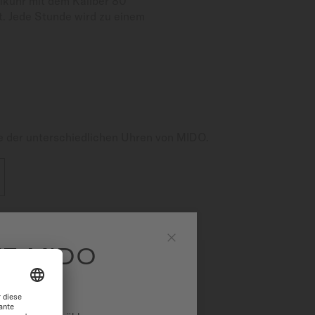
ikuhr mit dem Kaliber 80
. Jede Stunde wird zu einem
e der unterschiedlichen Uhren von MIDO.
E MIDO
Schließen