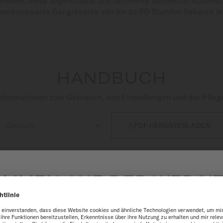
ieden, diese abgerundete und raffinierte Schweizer Automat
emerkenswerte Gangreserve von bis zu 80 Stunden bekannt ist
HANDBUCH
nformationen zum Gebrauch, den Einstellungen und der Pfleg

PDF HERUNTERLADEN
OMMEN AUF DER WEBSIT
DEUTSCHLAND