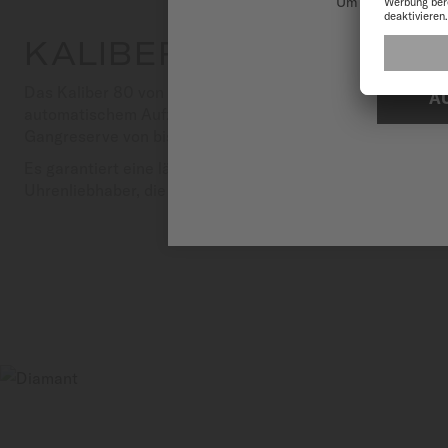
Um unsere Websit
KALIBER 80
Das Kaliber 80 von MIDO verkörpert einen großen Fortsch
A
automatischem Aufzug. Dank seiner Technologie der neuen
Gangreserve von bis zu 80 Stunden – doppelt so lange w
Es garantiert eine längere Autonomie und eine höhere Zuver
Uhrenliebhaber, die Wert auf Leistung und Funktionalität i