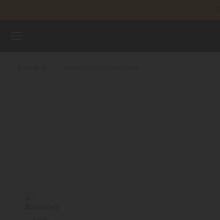
E
Zum Inhalt springen
REGIST
UHREN
STARTSEITE
BARONCELLI LADY NECKLACE
ARMBÄNDER
MIDO UNIVERSUM
VERKAUFSSTELLEN
KUNDENDIENST
Registrieren Sie Ihre Uhr
Mein Konto