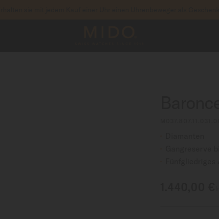
rhalten sie mit jedem Kauf einer Uhr einen Uhrenbeweger als Geschen
um auf Ihre Garantieinformationen und mehr zuzu
RIEREN SIE IHRE UHR
Baronce
M037.807.11.031.0
Diamanten
Gangreserve b
Fünfgliedriges
1.440,00 €
I