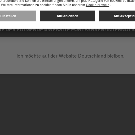
e optimal zu nutzen, empfehlen wir Ihnen, die Website von MIDO Inter
ritt bei Uhrwerken mit
UF DER FOLGENDEN WEBSITE FORTFAHREN: INTERNATI
 Generation bietet es eine
ie herkömmliche Uhrwerke.
lässigkeit, ideal für
Ich möchte auf der Website Deutschland bleiben.
m Alltag legen.