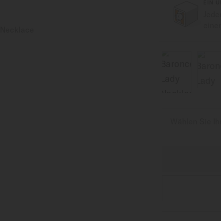
EIN 
Jede
eine