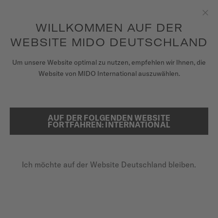
Erhalten sie mit jedem Kauf einer Uhr einen Uhrenbeweger als
Geschenk*
Zum Inhalt springen
WILLKOMMEN AUF DER
Sch
um auf Ihre Garantieinformationen
REGISTRIEREN SIE IHRE UHR
und mehr zuzugreifen
WEBSITE MIDO DEUTSCHLAND
UHREN
Um unsere Website optimal zu nutzen, empfehlen wir Ihnen, die
STARTSEITE
COMMANDER BIG DATE
Website von MIDO International auszuwählen.
ARMBÄNDER
MIDO UNIVERSUM
AUF DER FOLGENDEN WEBSITE
SUCHE
Commander Big Date
FORTFAHREN: INTERNATIONAL
VERKAUFSSTELLEN
M021.626.11.031.00 - ∅ 42MM
KUNDENDIENST
Datumsfenster
Ich möchte auf der Website Deutschland bleiben.
Gangreserve bis zu 80 Stunden
Transparenter Gehäuseboden
Registrieren Sie Ihre Uhr
Mein Konto
1.190,00 €
Inkl. 19% MwSt