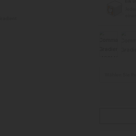
EIN 
Jede
eine