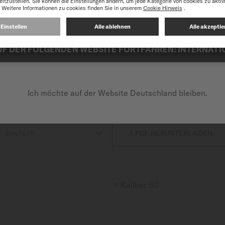
e optimal zu nutzen, empfehlen wir Ihnen, die Website von MIDO Inter
 Gehäusebodens auf der Rückseite bewundert werden. Das Zif
effekt verziert und wird an den Rändern zunehmend undurchs
UF DER FOLGENDEN WEBSITE FORTFAHREN: INTERNATI
HANDBUCH
Ich möchte auf der Website Deutschland bleiben.
nformationen zum Gebrauch, den Einstellungen und der Pfleg

PDF HERUNTERLADEN