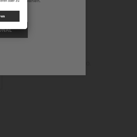
national auszuwählen.
ferblatt ist mit einem
ichtiger, während das Datum
ONAL
e der unterschiedlichen Uhren von MIDO.