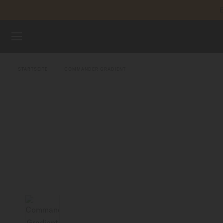
E
Zum Inhalt springen
REGIST
UHREN
STARTSEITE
COMMANDER GRADIENT
ARMBÄNDER
MIDO UNIVERSUM
VERKAUFSSTELLEN
KUNDENDIENST
Registrieren Sie Ihre Uhr
Mein Konto