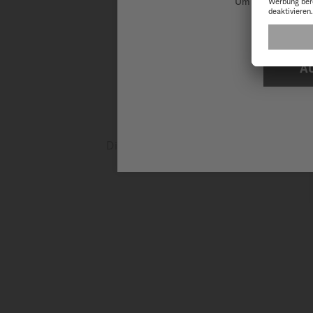
Um unsere Websit
auch dank eines transparenten
originellen abgestuften Rauch
bei 3 Uhr perfekt hervorsticht.
A
Die MIDO-Bedienungsanleitung enthält I