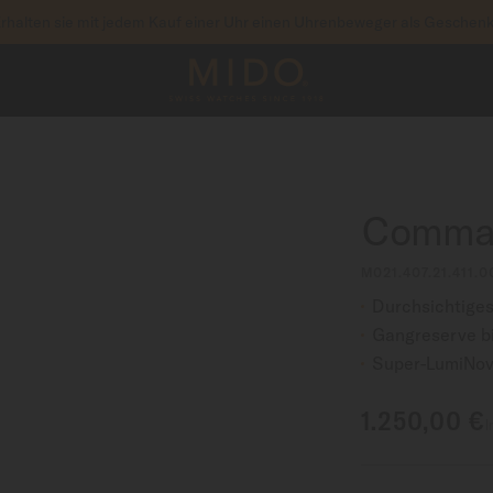
rhalten sie mit jedem Kauf einer Uhr einen Uhrenbeweger als Geschen
um auf Ihre Garantieinformationen und mehr zuzu
RIEREN SIE IHRE UHR
Comman
M021.407.21.411.0
Durchsichtiges 
Gangreserve b
Super-LumiNov
1.250,00 €
I