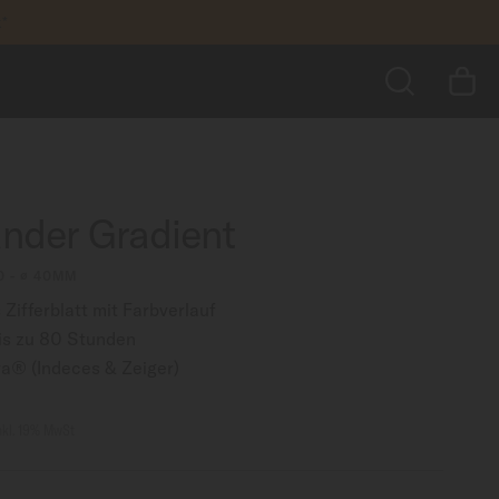
k*
1.250,00 €
ZUM WARENKORB HINZUFÜGEN
greifen
SUCHE
der Gradient
0 - ∅ 40MM
Zifferblatt mit Farbverlauf
is zu 80 Stunden
a® (Indeces & Zeiger)
nkl. 19% MwSt