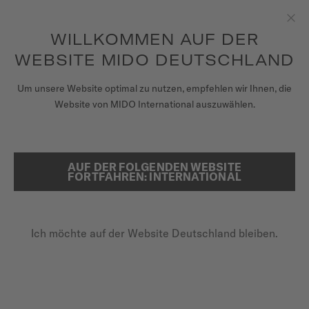
Erhalten sie mit jedem Kauf einer Uhr einen Uhrenbeweger als
Geschenk*
Zum Inhalt springen
WILLKOMMEN AUF DER
Sch
um auf Ihre Garantieinformationen
REGISTRIEREN SIE IHRE UHR
und mehr zuzugreifen
WEBSITE MIDO DEUTSCHLAND
UHREN
Um unsere Website optimal zu nutzen, empfehlen wir Ihnen, die
STARTSEITE
MULTIFORT GENT SCHWARZES LEDER-ARMBAND 22MM
Website von MIDO International auszuwählen.
ARMBÄNDER
MIDO UNIVERSUM
Im Video entdecken
AUF DER FOLGENDEN WEBSITE
SUCHE
FORTFAHREN: INTERNATIONAL
VERKAUFSSTELLEN
Multifort Gent schwarzes Leder-
KUNDENDIENST
Armband 22mm
Ich möchte auf der Website Deutschland bleiben.
M852.012.930
Überprüfen Sie die Kompatibilität des Armbands mit
Registrieren Sie Ihre Uhr
Ihrer Uhr hier
Mein Konto
Schnellwechsel-System