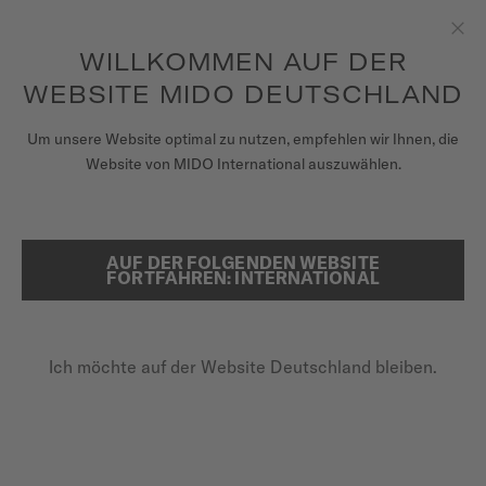
Erhalten sie mit jedem Kauf einer Uhr einen Uhrenbeweger als
Geschenk*
Zum Inhalt springen
WILLKOMMEN AUF DER
Sch
um auf Ihre Garantieinformationen
REGISTRIEREN SIE IHRE UHR
und mehr zuzugreifen
WEBSITE MIDO DEUTSCHLAND
UHREN
Um unsere Website optimal zu nutzen, empfehlen wir Ihnen, die
STARTSEITE
MULTIFORT POWERWIND
Website von MIDO International auszuwählen.
ARMBÄNDER
MIDO UNIVERSUM
AUF DER FOLGENDEN WEBSITE
SUCHE
Multifort Powerwind
FORTFAHREN: INTERNATIONAL
VERKAUFSSTELLEN
M040.407.33.027.00 - ∅ 40MM
KUNDENDIENST
Gangreserve bis zu 80 Stunden
Ich möchte auf der Website Deutschland bleiben.
Nivachron™-Unruhspirale
Vintage MIDO Logo
Registrieren Sie Ihre Uhr
Mein Konto
1.220,00 €
Inkl. 19% MwSt