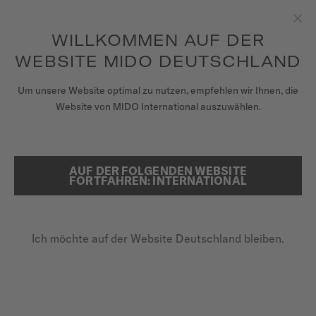
Erhalten sie mit jedem Kauf einer Uhr einen Uhrenbeweger als
Geschenk*
Zum Inhalt springen
WILLKOMMEN AUF DER
Sch
um auf Ihre Garantieinformationen
REGISTRIEREN SIE IHRE UHR
und mehr zuzugreifen
WEBSITE MIDO DEUTSCHLAND
UHREN
Um unsere Website optimal zu nutzen, empfehlen wir Ihnen, die
STARTSEITE
MULTIFORT TV CHRONOGRAPH SCHWARZES KAUTSCHUK-ARMBA
Website von MIDO International auszuwählen.
ARMBÄNDER
MIDO UNIVERSUM
AUF DER FOLGENDEN WEBSITE
SUCHE
FORTFAHREN: INTERNATIONAL
VERKAUFSSTELLEN
Im Video entdecken
KUNDENDIENST
Multifort TV Chronograph
Ich möchte auf der Website Deutschland bleiben.
schwarzes Kautschuk-Armband
23mm
Registrieren Sie Ihre Uhr
M852.019.835
Mein Konto