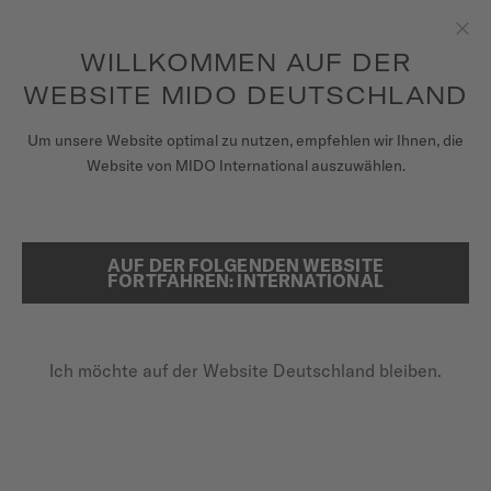
Erhalten sie mit jedem Kauf einer Uhr einen Uhrenbeweger als
Geschenk*
Zum Inhalt springen
WILLKOMMEN AUF DER
Sch
um auf Ihre Garantieinformationen
REGISTRIEREN SIE IHRE UHR
und mehr zuzugreifen
WEBSITE MIDO DEUTSCHLAND
UHREN
Um unsere Website optimal zu nutzen, empfehlen wir Ihnen, die
STARTSEITE
OCEAN STAR 600 CHRONOMETER
Website von MIDO International auszuwählen.
ARMBÄNDER
MIDO UNIVERSUM
AUF DER FOLGENDEN WEBSITE
SUCHE
FORTFAHREN: INTERNATIONAL
COSC-ZERTIFIZIERTER CHRONOMETER
VERKAUFSSTELLEN
Ocean Star 600 Chronometer
KUNDENDIENST
M026.608.11.041.01 - ∅ 43.5MM
Ich möchte auf der Website Deutschland bleiben.
Zusätzliche 3 Jahre Garantie
60 bar / 600 m wasserdicht
Drehbare Lünette mit Keramikring
Registrieren Sie Ihre Uhr
Mein Konto