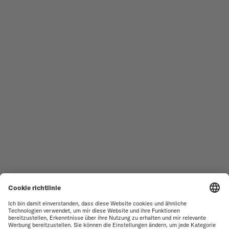
DAMENUHREN
COMMANDER
NEUHEITEN
MULTIFORT
ALLE KOLLEKTIONEN
BARONCELLI
SERVICESTELLEN-SUCHE
NUTZUNGSBEDINGUNGEN
VERKAUFS- UND
KUNDENDIENST
LIEFERBEDINGUNGEN
KONTAKTIEREN SIE UNS
DATENSCHUTZERKLÄRUNG
PRESS LOUNGE
HINWEIS ZU COOKIES
COOKIE-EINSTELLUNGEN
IMPRESSUM
RECYCLING