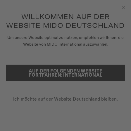
Geschenk*
um auf Ihre Garantieinformationen
REGISTRIEREN SIE IHRE UHR
Zum Inhalt springen
und mehr zuzugreifen
WILLKOMMEN AUF DER
Sch
WEBSITE MIDO DEUTSCHLAND
UHREN
Um unsere Website optimal zu nutzen, empfehlen wir Ihnen, die
...
STARTSEITE
COMMANDER 1959
Website von MIDO International auszuwählen.
ARMBÄNDER
MIDO UNIVERSUM
AUF DER FOLGENDEN WEBSITE
SUCHE
FORTFAHREN: INTERNATIONAL
VERKAUFSSTELLEN
KUNDENDIENST
Ich möchte auf der Website Deutschland bleiben.
Registrieren Sie Ihre Uhr
COMMANDER 1959
Mein Konto