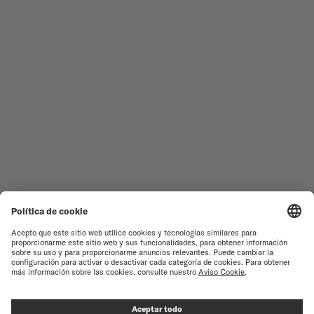
RELOJES MASCULINOS
OCEAN STAR
RELOJES FEMENINOS
COMMANDER
NOVEDADES
MULTIFORT
TODAS LAS COLECCIONES
BARONCELLI
ENCONTRAR UN CENTRO DE
TÉRMINOS DE USO
ATENCIÓN AL CLIENTE
AVISO DE PRIVACIDAD
SERVICIO DE ATENCIÓN AL
CLIENTE
AVISO SOBRE COOKIES
CONTACTO
CONFIGURACIÓN DE LAS
COOKIES
PRENSA