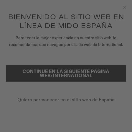
para acceder a la información de garantía y
REGISTRA TU RELOJ
más
Saltar al contenido
BIENVENIDO AL SITIO WEB EN
Cer
Garantía de 5 años en todos los relojes MIDO Chronometer con
certificación COSC
LÍNEA DE MIDO ESPAÑA
RELOJES
PÁGINA DE INICIO
JONATHAN PAREDES X MIDO
Para tener la mejor experiencia en nuestro sitio web, le
recomendamos que navegue por el sitio web de International.
UNIVERSO MIDO
JONATHAN PAREDES
TIENDAS
CONTINUE EN LA SIGUIENTE PÁGINA
BUSCAR
WEB: INTERNATIONAL
ATENCIÓN AL CLIENTE
Amigo de la marca desde 2019
Quiero permanecer en el sitio web de España
Registra tu Reloj
Mi cuenta
España