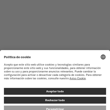
RELOJES FEMENINOS
COMMANDER
NOVEDADES
MULTIFORT
TODAS LAS COLECCIONES
BARONCELLI
ENCONTRAR UN CENTRO DE
TÉRMINOS DE USO
ATENCIÓN AL CLIENTE
AVISO DE PRIVACIDAD
SERVICIO DE ATENCIÓN AL
CLIENTE
AVISO SOBRE COOKIES
CONTACTO
CONFIGURACIÓN DE LAS
COOKIES
PRENSA
© MIDO SA - SWISS WATCHES SINCE 1918 - ALL RIGHT RESERVED