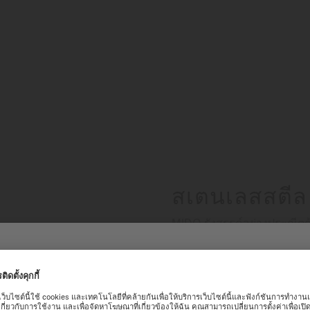
สเตนเลสสตีล
MIDO รังสรรค์อย่างประณีต
สูงสำหรับส่วนประกอบต่างๆ ซ
เหล็ก จึงมั่นใจได้ถึงความทนท
อนรับเข้าสู่เว็บไซต์ทางการของ
ด้วยการผสมผสานความแข็งแก
กาลเวลาที่เหมาะกับทุกโอกา
ารณ์ที่ดีบนเว็บไซต์ของเรา เราขอแนะนำคุณให้ดำเนินการในหน้าเว็บไซต์ขอ