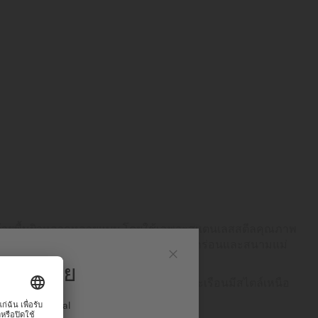
ด้วยพื้นผิวหลากหลายแบบ โดยใช้เฉพาะสแตนเลสสตีลคุณภาพ
ึ่งดูแลรักษาง่าย วัสดุนี้ทนทานต่อการกัดกร่อนและสนามแม่
านยิ่งขึ้น
มิโด ไทย
ปิด
ร่งและความสง่างาม ทำให้นาฬิกาแต่ละเรือนมีสไตล์เหนือ
ส
ง International