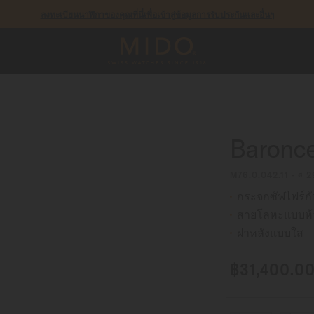
ลงทะเบียนนาฬิกาของคุณที่นี่เพื่อเข้าสู่ข้อมูลการรับประกันและอื่นๆ
฿3
รับประกัน 5 ปีสำหรับนาฬิกาโครโนมิเตอร์ที่ได้รับการรับรองโดย COSC
Baroncel
M76.0.042.11 - ∅ 
กระจกซัฟไฟร์ก
สายโลหะแบบห้
ฝาหลังแบบใส
฿31,400.0