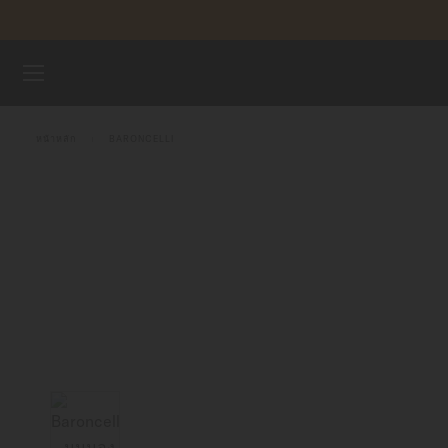
ข้ามไปดูเนื้อหา
นาฬิกา
หน้าหลัก
BARONCELLI
จักรวาลแห่ง MIDO
ร้านค้า
ฝ่ายบริการลูกค้า
ลงทะเบียนนาฬิกาของคุณ
บัญชีของฉัน
ประเทศไทย