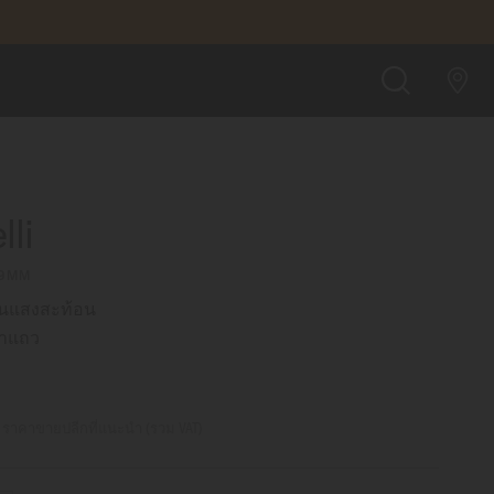
1,400.00
จองนาฬิกาสาขาใกล้บ้านเพื่อเข้าชมสินค้าจริง
ค้นหา
li
29MM
ันแสงสะท้อน
าแถว
0
ราคาขายปลีกที่แนะนำ (รวม VAT)