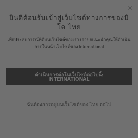
ลงทะเบียนนาฬิกาของคุณที่นี่เพื่อเข้าสู่ข้อมูลการรับประกันและอื่นๆ
ข้ามไปดูเนื้อหา
ยินดีต้อนรับเข้าสู่เว็บไซต์ทางการของมิ
ปิด
รับประกัน 5 ปีสำหรับนาฬิกาโครโนมิเตอร์ที่ได้รับการรับรองโดย
COSC
โด ไทย
นาฬิกา
เพื่อประสบการณ์ที่ดีบนเว็บไซต์ของเรา เราขอแนะนำคุณให้ดำเนิน
หน้าหลัก
BARONCELLI
การในหน้าเว็บไซต์ของ International
จักรวาลแห่ง MIDO
ร้านค้า
ดำเนินการต่อในเว็บไซต์ต่อไปนี้:
ค้นหา
Baroncelli
INTERNATIONAL
ฝ่ายบริการลูกค้า
M86.0.09N.61 - ∅ 38MM
สำรองพลังงานสูงสุด 80 ชม.
ฉันต้องการอยู่บนเว็บไซต์ของ ไทย ต่อไป
ลงทะเบียนนาฬิกาของคุณ
กระจกซัฟไฟร์กันแสงสะท้อน
บัญชีของฉัน
หลักชั่วโมงเลขโรมัน
ประเทศไทย
฿37,000.00
ราคาขายปลีกที่แนะนำ (รวม VAT)