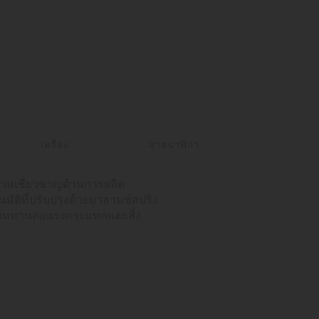
เครื่อง
สายนาฬิกา
วามเชี่ยวชาญด้านการผลิต
ัติที่ปรับปรุงด้วยบาลานซ์สปริง
ทนทานต่อแรงกระแทกและสิ่ง