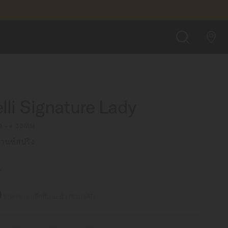
฿33,700.00
ซื้อที่ SHOPEE
ค้นหา
lli Signature Lady
0 - ∅ 30MM
นซ์สปริง
น
0
ราคาขายปลีกที่แนะนำ (รวม VAT)