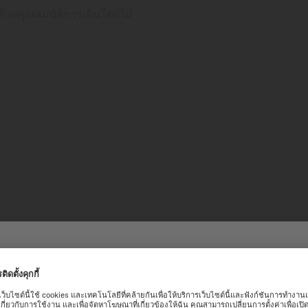
ลด้วยคุณสมบัติการเดินโดยไม่
บาลานซ์สป
อนรับเข้าสู่เว็บไซต์ทางการของ
ความมุ่งมั่นที่จะพัฒนาไปส
อันทันสมัยเข้าไว้ในระบบกล
ลดการรบกวนทางแม่เหล็ก อีก
ารณ์ที่ดีบนเว็บไซต์ของเรา เราขอแนะนำคุณให้ดำเนินการในหน้าเว็บไซต์ขอ
เที่ยงตรงของเวลาด้วย