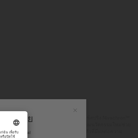
ริง NIVACHRON™
มิโด ไทย
ู่ความเป็นเลิศทำให้ MIDO ผสานรวมบาลานซ์สปริง Nivachron™
ปิด
ไกการทำงาน วัสดุที่เป็นโลหะผสมไทเทเนียมนวัตกรรมใหม่ช่วย
ทั้งยังทนทานต่อแรงกระแทกและสิ่งรอบตัวที่มีผลต่อความ
ง International