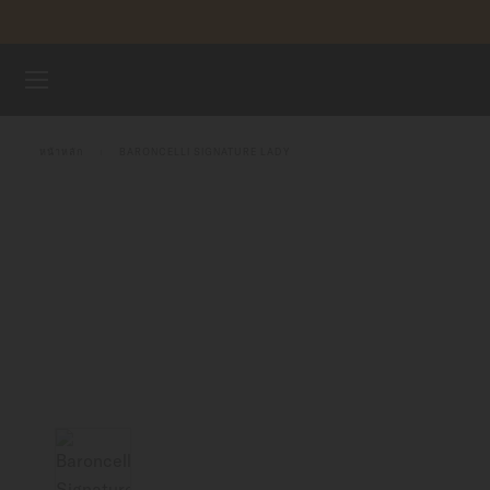
ข้ามไปดูเนื้อหา
นาฬิกา
หน้าหลัก
BARONCELLI SIGNATURE LADY
จักรวาลแห่ง MIDO
ร้านค้า
ฝ่ายบริการลูกค้า
ลงทะเบียนนาฬิกาของคุณ
บัญชีของฉัน
ประเทศไทย