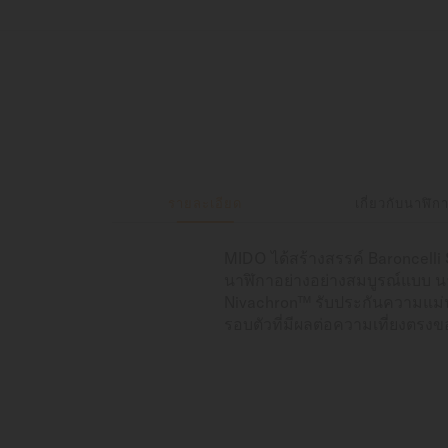
รายละเอียด
เกี่ยวกับนาฬิก
MIDO ได้สร้างสรรค์ Baroncell
นาฬิกาอย่างอย่างสมบูรณ์แบบ นา
Nivachron™ รับประกันความแม่
รอบตัวที่มีผลต่อความเที่ยงตรง