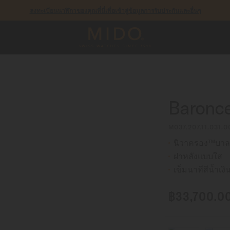
ลงทะเบียนนาฬิกาของคุณที่นี่เพื่อเข้าสู่ข้อมูลการรับประกันและอื่นๆ
รับประกัน 5 ปีสำหรับนาฬิกาโครโนมิเตอร์ที่ได้รับการรับรองโดย COSC
Baronce
M037.207.11.031.0
นิวาครอง™บาลา
ฝาหลังแบบใส
เข็มนาทีสีน้ำเงิ
฿33,700.0