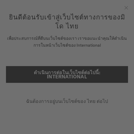
ลงทะเบียนนาฬิกาของคุณที่นี่เพื่อเข้าสู่ข้อมูลการรับประกันและอื่นๆ
ข้ามไปดูเนื้อหา
ยินดีต้อนรับเข้าสู่เว็บไซต์ทางการของมิ
ปิด
รับประกัน 5 ปีสำหรับนาฬิกาโครโนมิเตอร์ที่ได้รับการรับรองโดย
COSC
โด ไทย
นาฬิกา
เพื่อประสบการณ์ที่ดีบนเว็บไซต์ของเรา เราขอแนะนำคุณให้ดำเนิน
หน้าหลัก
COMMANDER 1959
การในหน้าเว็บไซต์ของ International
จักรวาลแห่ง MIDO
ร้านค้า
ดำเนินการต่อในเว็บไซต์ต่อไปนี้:
ค้นหา
Commander 1959
INTERNATIONAL
ฝ่ายบริการลูกค้า
M8429.4.21.23 - ∅ 37MM
โลโก้มิโดแบบดั้งเดิม
ฉันต้องการอยู่บนเว็บไซต์ของ ไทย ต่อไป
ลงทะเบียนนาฬิกาของคุณ
หูสายแบบชิ้นเดียว
บัญชีของฉัน
วัน-วันที่
ประเทศไทย
฿24,800.00
ราคาขายปลีกที่แนะนำ (รวม VAT)