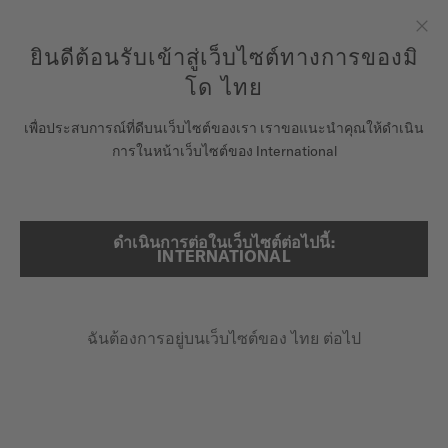
ลงทะเบียนนาฬิกาของคุณที่นี่เพื่อเข้าสู่ข้อมูลการรับประกันและอื่นๆ
ข้ามไปดูเนื้อหา
ยินดีต้อนรับเข้าสู่เว็บไซต์ทางการของมิ
ปิด
รับประกัน 5 ปีสำหรับนาฬิกาโครโนมิเตอร์ที่ได้รับการรับรองโดย
COSC
โด ไทย
นาฬิกา
เพื่อประสบการณ์ที่ดีบนเว็บไซต์ของเรา เราขอแนะนำคุณให้ดำเนิน
หน้าหลัก
COMMANDER BIG DATE
การในหน้าเว็บไซต์ของ International
จักรวาลแห่ง MIDO
ร้านค้า
ดำเนินการต่อในเว็บไซต์ต่อไปนี้:
ค้นหา
Commander Big Date
INTERNATIONAL
ฝ่ายบริการลูกค้า
M021.626.11.091.00 - ∅ 42MM
ช่องบอกวันที่ขนาดใหญ่
ฉันต้องการอยู่บนเว็บไซต์ของ ไทย ต่อไป
ลงทะเบียนนาฬิกาของคุณ
สำรองพลังงานสูงสุด 80 ชม.
บัญชีของฉัน
ฝาหลังแบบใส
ประเทศไทย
฿37,100.00
ราคาขายปลีกที่แนะนำ (รวม VAT)