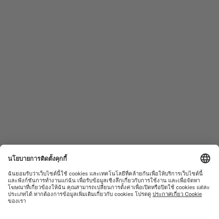
ตามเรามา
ต้องการความช่วยเหลือหรือไม่?
นาฬิกาบุรุษ
OCEAN STAR
นาฬิกาสตรี
COMMANDER
ผลิตภัณฑ์ใหม่
MULTIFORT
คอลเลคชั่น
BARONCELLI
ค้นหาศูนย์บริการ
ข้อกำหนดการใช้งาน
ฝ่ายบริการลูกค้า
นโยบายความเป็นส่วนตัว
ติดต่อเรา
แจ้งเตือนการตั้งค่าคุกกี้
ห้องสื่อ
การตั้งค่าคุกกี้