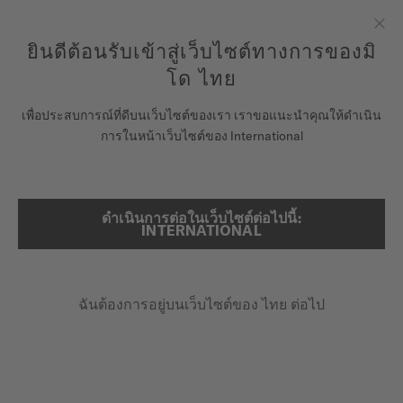
ลงทะเบียนนาฬิกาของคุณที่นี่เพื่อเข้าสู่ข้อมูลการรับประกันและอื่นๆ
ข้ามไปดูเนื้อหา
ยินดีต้อนรับเข้าสู่เว็บไซต์ทางการของมิ
ปิด
รับประกัน 5 ปีสำหรับนาฬิกาโครโนมิเตอร์ที่ได้รับการรับรองโดย
COSC
โด ไทย
นาฬิกา
หน้าหลัก
จดหมายข่าว
เพื่อประสบการณ์ที่ดีบนเว็บไซต์ของเรา เราขอแนะนำคุณให้ดำเนิน
การในหน้าเว็บไซต์ของ International
จักรวาลแห่ง MIDO
จดหมายข่าว
ร้านค้า
ดำเนินการต่อในเว็บไซต์ต่อไปนี้:
ค้นหา
INTERNATIONAL
ฝ่ายบริการลูกค้า
กดรับข่าวสารเพื่อไม่พลาดข้มูลสินค้าใหม่จากเรา
ฉันต้องการอยู่บนเว็บไซต์ของ ไทย ต่อไป
ลงทะเบียนนาฬิกาของคุณ
อีเมล
*
บัญชีของฉัน
ประเทศไทย