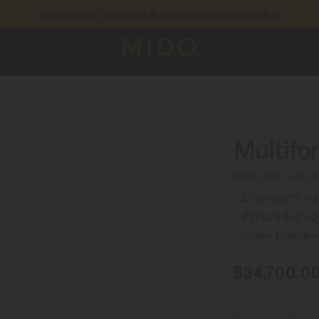
รับประกัน 5 ปีสำหรับนาฬิกาโครโนมิเตอร์ที่ได้รับการรับรองโดย COSC
Multifo
M038.430.11.031.
นิวาครอง™บาลา
สำรองพลังงานสู
Super-LumiNova
฿34,700.0