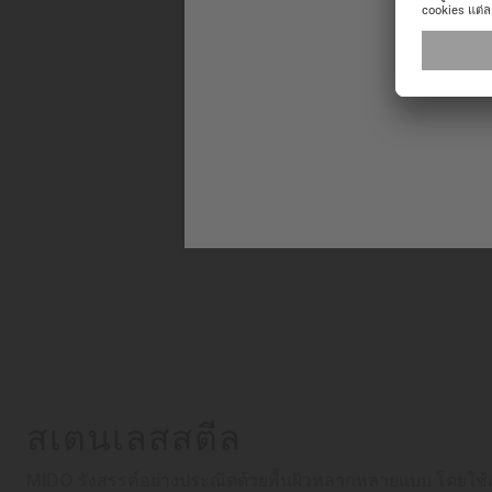
สเตนเลสสตีล
MIDO รังสรรค์อย่างประณีตด้วยพื้นผิวหลากหลายแบบ โดยใ