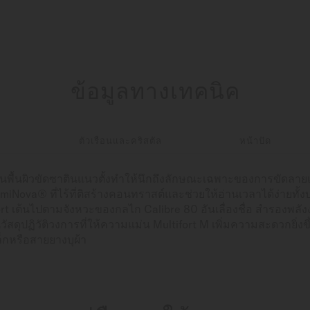
ข้อมูลทางเทคนิค
า
ตัวเรือนและคริสตัล
หน้าปัด
บนพื้นผิวขัดซาตินแนวตั้งทำให้นึกถึงลักษณะเฉพาะของการขัดลาย
miNova® ที่ไร้ที่ติสร้างคอนทราสต์และช่วยให้อ่านเวลาได้ง่ายทั้
เต้นไปตามจังหวะของกลไก Calibre 80 อันเลื่องชื่อ สำรองพลังง
ัสดุปฏิวัติวงการที่ให้ความแม่น Multifort M เพิ่มความสะดวกยิ่งขึ้
หล็กหรือสายยางบุผ้า