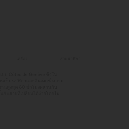
เครื่อง
สายนาฬิกา
แบบ Côtes de Genève ซึ่งใน
งบนเข็มนาฬิกาและอินเด็กซ์ ความ
านสูงสุด 80 ชั่วโมงผสานกับ
นกับสายที่เปลี่ยนได้ง่ายโดยไม่