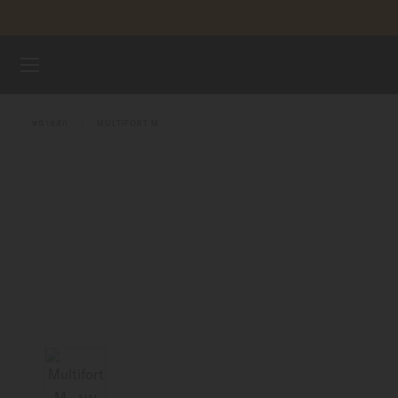
ข้ามไปดูเนื้อหา
นาฬิกา
หน้าหลัก
MULTIFORT M
จักรวาลแห่ง MIDO
ร้านค้า
ฝ่ายบริการลูกค้า
ลงทะเบียนนาฬิกาของคุณ
บัญชีของฉัน
ประเทศไทย