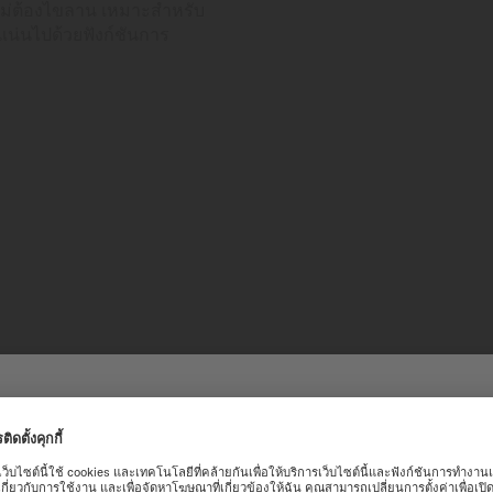
ยไม่ต้องไขลาน เหมาะสำหรับ
แน่นไปด้วยฟังก์ชันการ
บาลานซ์สป
อนรับเข้าสู่เว็บไซต์ทางการของ
ความมุ่งมั่นที่จะพัฒนาไปส
อันทันสมัยเข้าไว้ในระบบกล
ารณ์ที่ดีบนเว็บไซต์ของเรา เราขอแนะนำคุณให้ดำเนินการในหน้าเว็บไซต์ขอ
ลดการรบกวนทางแม่เหล็ก อีก