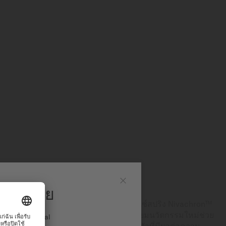
ริง NIVACHRON™
มิโด ไทย
ปิด
ู่ความเป็นเลิศทำให้ MIDO ผสานรวมบาลานซ์สปริง Nivachron™
ไกการทำงาน วัสดุที่เป็นโลหะผสมไทเทเนียมนวัตกรรมใหม่ช่วย
ง International
ทั้งยังทนทานต่อแรงกระแทกและสิ่งรอบตัวที่มีผลต่อความ