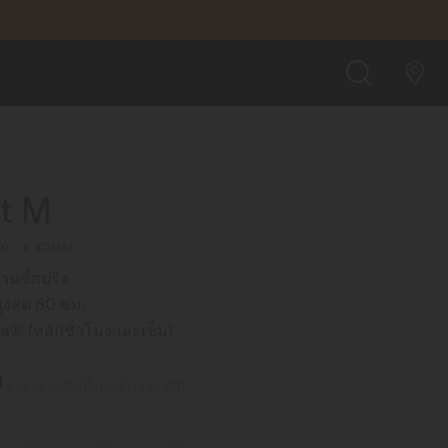
฿34,700.00
สั่งซื้อออนไลน์
ค้นหา
rt M
00 - ∅ 42MM
นซ์สปริง
งสุด 80 ชม.
® (หลักชั่วโมงและเข็ม)
0
ราคาขายปลีกที่แนะนำ (รวม VAT)