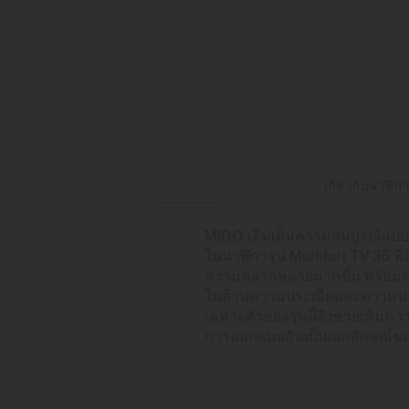
รายละเอียด
เกี่ยวกับนาฬิก
MIDO เติมเต็มความสมบูรณ์แบบให
ในนาฬิการุ่น Multifort TV 35 ที
ความหลากหลายมากขึ้น พร้อมคุณส
ในด้านความประณีตและความน่าเชื
เฉพาะตัวของรุ่นนี้จึงช่วยเพิ่
การออกแบบอันเป็นเอกลักษณ์ของ