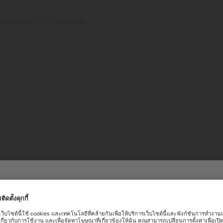
ิดเพลินไปกับวันหยุดสุด
อนรับเข้าสู่เว็บไซต์ทางการของ
เพชร
ารณ์ที่ดีบนเว็บไซต์ของเรา เราขอแนะนำคุณให้ดำเนินการในหน้าเว็บไซต์ขอ
เพชรคือตัวแทนของความสง่