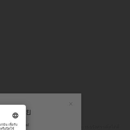
มิโด ไทย
ปิด
ง International
างามเหนือกาลเวลาและความหายากที่สามารถรังสรรค์สไตล์