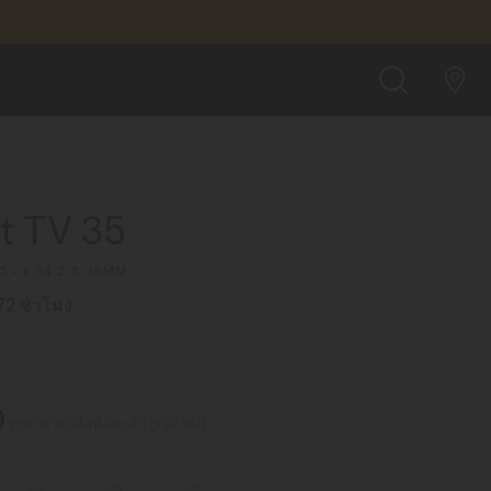
฿44,500.00
สั่งซื้อออนไลน์
ค้นหา
rt TV 35
0 - ∅ 34.2 X 35MM
2 ชั่วโมง
0
ราคาขายปลีกที่แนะนำ (รวม VAT)