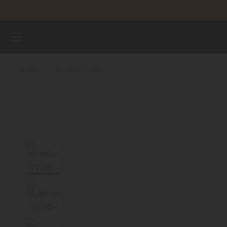
ข้ามไปดูเนื้อหา
นาฬิกา
หน้าหลัก
MULTIFORT TV 35
จักรวาลแห่ง MIDO
ร้านค้า
ฝ่ายบริการลูกค้า
ลงทะเบียนนาฬิกาของคุณ
บัญชีของฉัน
ประเทศไทย