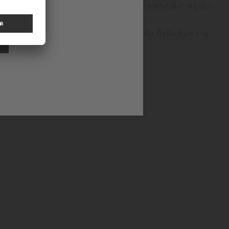
ได้อย่างลงตัว MIDO โดดเด่นเรื่องการนำเพชรคุณภาพสูงมา
ง MIDO ให้ภาพลักษณ์ที่หรูหราเหนือระดับ ทั้งยังเพิ่มความ
้กับผู้สวมใส่