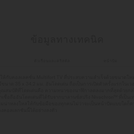
ข้อมูลทางเทคนิค
า
ตัวเรือนและคริสตัล
หน้าปัด
้กับคอลเลคชั่น Multifort TV ที่ประสบความสำเร็จด้วยขนาดใหม่ 
่มีขนาด 35 x 34.2 มม. อันโดดเด่น ถือเป็นการเปิดตัวครั้งแรกในเวอ
มบัติที่โดดเด่นคือ ความหนาของนาฬิกาลดลงมากที่สุดด้วยกลไกอัต
่อถืออันโดดเด่นที่ได้รับจากบาลานซ์สปริง Nivachron™ ที่เป็นเ
มความน่าหลงใหลให้กับข้อมือของทุกคนไม่ว่าจะเป็นหน้าปัดแบบใดก
คอลเลกชันนี้ได้อย่างลงตัว