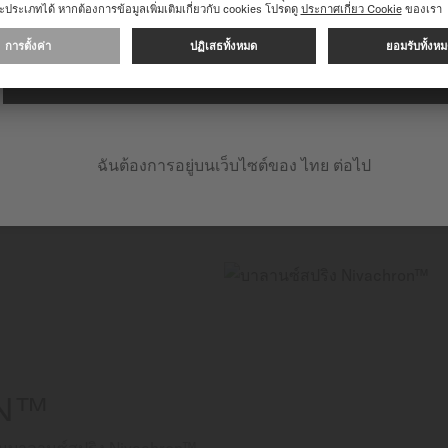
อันประณีตบรรจงและร่วมสมัย
ใช้ในราคาที่เอื้อมถึง
นาฬิกาประดับเพชรทุกเรือนขอ
ดำเนินการต่อในเว็บไซต์ต่อไปนี้: INTERNATIONAL
เปล่งประกายและความงดงามให
ฉันต้องการอยู่บนเว็บไซต์ของ ไทย ต่อไป
ON™
รวมบาลานซ์สปริง Nivachron™