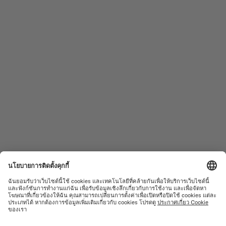
ตามเรามา
ต้องการความช่วยเหลือหรือไม่?
นาฬิกาบุรุษ
OCEAN STAR
นาฬิกาสตรี
COMMANDER
ผลิตภัณฑ์ใหม่
MULTIFORT
คอลเลคชั่น
BARONCELLI
ค้นหาศูนย์บริการ
ข้อกำหนดการใช้งาน
ฝ่ายบริการลูกค้า
นโยบายความเป็นส่วนตัว
ติดต่อเรา
แจ้งเตือนการตั้งค่าคุกกี้
ห้องสื่อ
การตั้งค่าคุกกี้