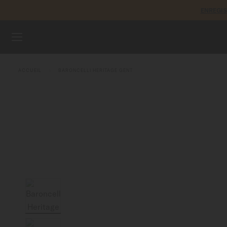
ENREGI
Aller au contenu
MONTRES
ACCUEIL
BARONCELLI HERITAGE GENT
BRACELETS
UNIVERS MIDO
POINTS DE VENTE
SERVICE CLIENT
Enregister ma montre
Mon compte