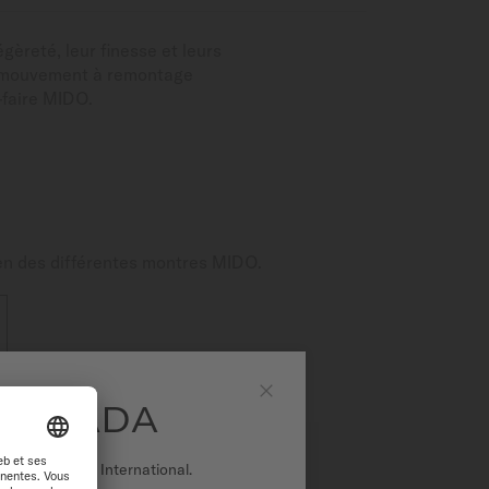
èreté, leur finesse et leurs
un mouvement à remontage
-faire MIDO.
tien des différentes montres MIDO.
 CANADA
Fermer
r sur le site International.