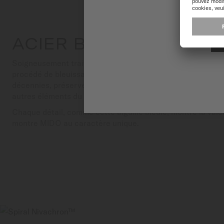
ACIER BLEUI
Soigneusement traitée, l’aiguille bleuie ajoute une touche 
procédé de bleuissage traditionnellement employée dans l
décennies, préserve la durabilité tout en offrant un contras
autres éléments du cadran.
Chaque détail, comme cette aiguille bleuie, montre la vale
montre MIDO au caractère unique.