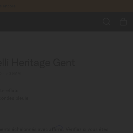
us encore
1 660,00 $
AJOUTER AU PANIER
RECHERCHER
lli Heritage Gent
0 - ∅ 39MM
i-reflets
econdes bleuie
Affirm
ments échelonnés avec
. Vérifiez si vous êtes