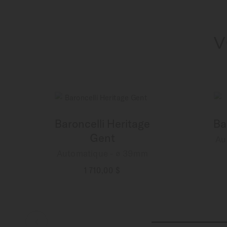
V
Baroncelli Heritage
Ba
Gent
Au
Automatique - ∅ 39mm
1 710,00 $
PLUS DE DÉTAILS