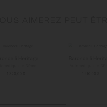
OUS AIMEREZ PEUT ÊT
roncelli Heritage
Baroncelli Herit
tomatique - ∅ 39mm
Automatique - ∅ 3
1 820,00 $
1 510,00 $
PLUS DE DÉTAILS
PLUS DE DÉTAILS