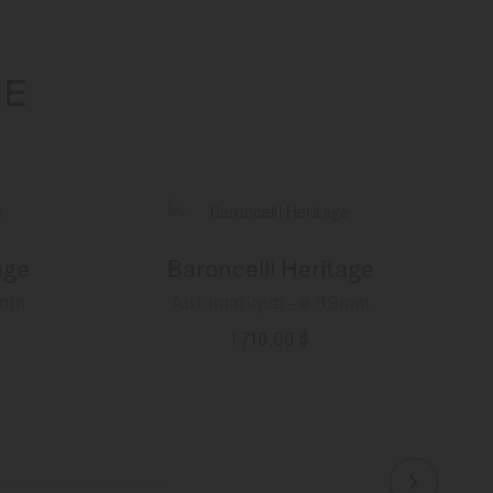
RE
age
Baroncelli Heritage
9mm
Automatique - ∅ 39mm
1 710,00 $
PLUS DE DÉTAILS