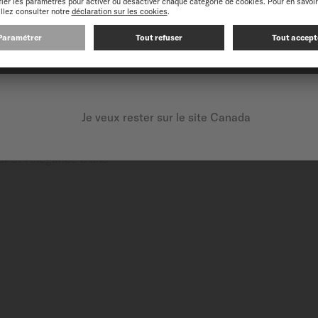
CONTINUEZ SUR LE SITE SUIVANT : INTERNATIONAL
vibrante et subtile. Ce
'horlogerie depuis des
Je veux rester sur le site Canada
te distinctif avec les
ur et l’élégance d’une