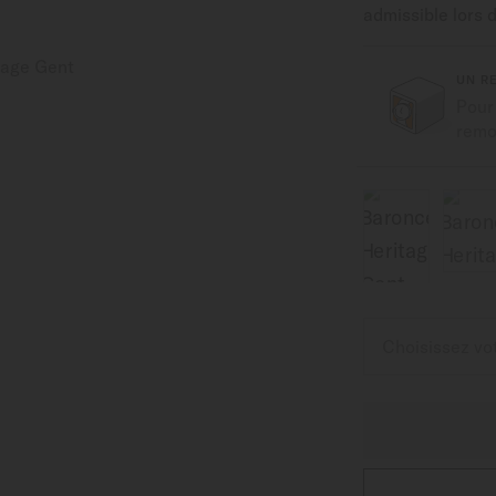
admissible lors 
UN R
Pour
remon