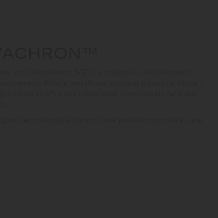
IVACHRON™
u vers l'excellence, MIDO a intégré le révolutionnaire
ouvement. Alliage métallique innovant à base de titane il
agnétiques et offre une robustesse remarquable face aux
ps.
rogrès technologique garantit une précision accrue et une