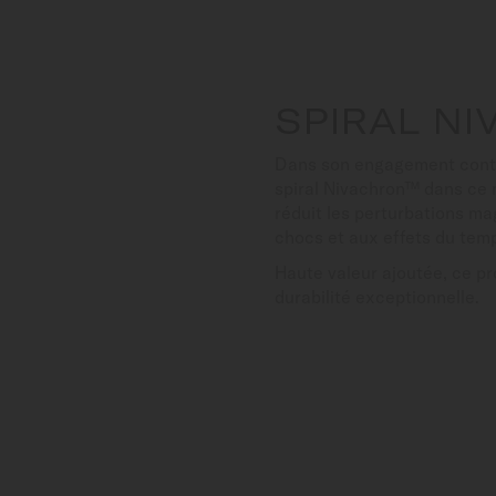
SPIRAL N
Dans son engagement contin
spiral Nivachron™ dans ce m
réduit les perturbations m
chocs et aux effets du tem
Haute valeur ajoutée, ce p
durabilité exceptionnelle.