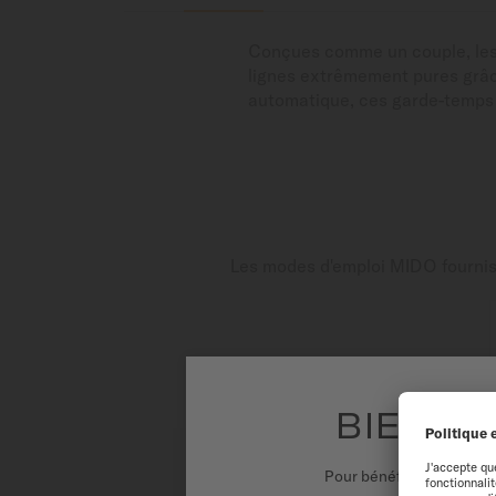
Conçues comme un couple, les m
lignes extrêmement pures grâc
automatique, ces garde-temps c
Les modes d'emploi MIDO fournisse
BIENVE
Pour bénéficier d'une ex