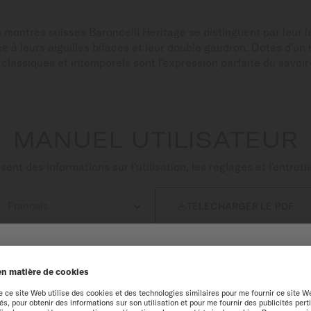
ontres suisses Baroncelli Heritage se distinguent par leur lég
e à leurs aiguilles bifaces et leur double gaudron. Dotés d'
lassiques et intemporels sont l'expression parfaite du savoir
MANUEL UTILISATEUR
nt des informations sur l'utilisation, les réglages et l'entre

TÉLÉCHARGER LE PDF
NUE SUR LE SITE MIDO
périence optimale sur notre site web, nous vous recommandons de navigue