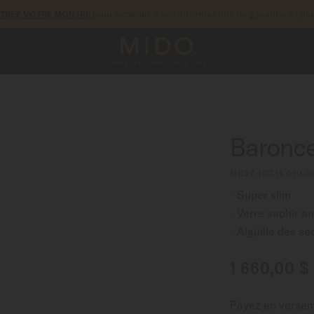
pour accéder à vos informations de garantie et pl
STREZ VOTRE MONTRE
Baronce
M027.407.11.010.0
Super slim
Verre saphir ant
Aiguille des s
1 660,00 $
Payez en verse