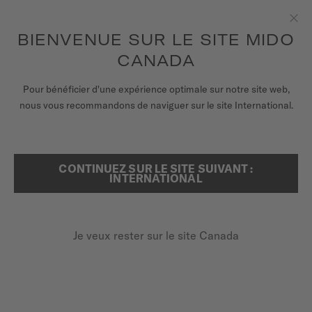
Recevez un remontoir de montres pour chaque commande en
ligne*
Aller au contenu
BIENVENUE SUR LE SITE MIDO
Fer
pour accéder à vos informations de
ENREGISTREZ VOTRE MONTRE
garantie et plus encore
CANADA
MONTRES
Pour bénéficier d'une expérience optimale sur notre site web,
...
ACCUEIL
MONTRES HOMME
nous vous recommandons de naviguer sur le site International.
BRACELETS
UNIVERS MIDO
CONTINUEZ SUR LE SITE SUIVANT :
RECHERCHER
INTERNATIONAL
POINTS DE VENTE
SERVICE CLIENT
Je veux rester sur le site Canada
Enregister ma montre
MONTRES HOMME
Mon compte