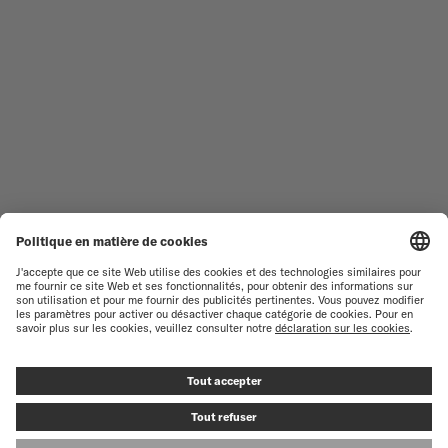
NOUVEAUTÉS
MULTIFORT
TOUTES LES COLLECTIONS
BARONCELLI
TROUVER UN CENTRE DE
CONDITIONS GÉNÉRALES DE
SERVICE
VENTE
SERVICE CLIENT
CONDITIONS D'UTILISATION
DÉCLARATION DE
CONTACTEZ-NOUS
CONFIDENTIALITÉ
ESPACE PRESSE
DÉCLARATION SUR LES COOKIES
PARAMÈTRES DES COOKIES