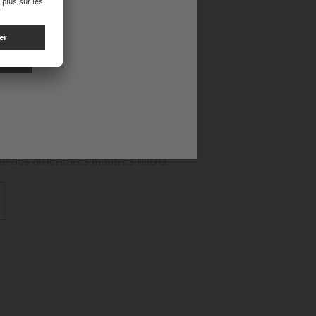
appliqués individuellement
la forme du boîtier offrant
logo Ocean Star. Le mouvement
ité.
tien des différentes montres MIDO.