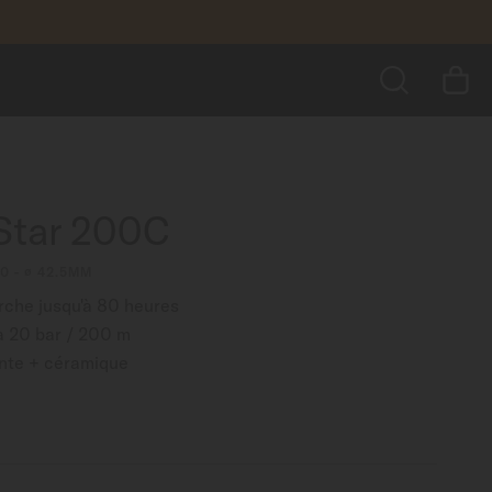
1 600,00 $
RECEVEZ UNE NOTIFICATION
us encore
RECHERCHER
Star 200C
0 - ∅ 42.5MM
che jusqu'à 80 heures
à 20 bar / 200 m
nte + céramique