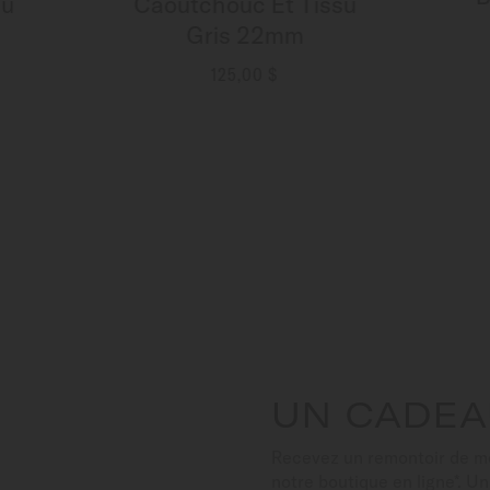
su
Caoutchouc Et Tissu
Gris 22mm
125,00 $
PLUS DE DÉTAILS
UN CADEA
Recevez un remontoir de 
notre boutique en ligne*. U