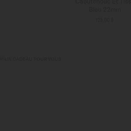
Caoutchouc Et Tis
Bleu 22mm
125,00 $
PLUS DE DÉTAILS