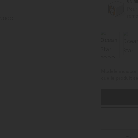
UN R
Pour
remon
Modèle indisponi
que le produit s