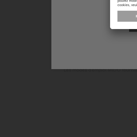
unidirectionnelle de sa montre
recouverts de Super-Luminova® 
une protection supplémentaire 
automatique, doté d’une réserv
Les modes d'emploi MIDO fournisse