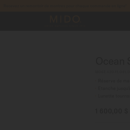
Recevez un remontoir de montres pour chaque commande en ligne*
pour accéder à vos informations de garantie et pl
STREZ VOTRE MONTRE
Ocean 
M042.430.11.041.0
Réserve de mar
Etanche jusqu'
Lunette tourna
1 600,00 $