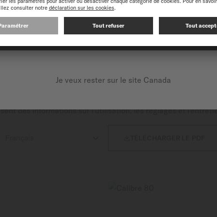
 suisse sportive Ocean Star 200C. Le cadran offre des index 
blanc. Cette montre de plongée est étanche jusqu'à 20 bars, 
à la couronne vissée. Le fond de boîtier à vis est gravé du 
CONTINUEZ SUR LE SITE SUIVANT : INTERNATIONAL
e de marche allant jusqu’à 80 heures, assure une grande fiabil
Je veux rester sur le site Canada
MANUEL UTILISATEUR
nt des informations sur l'utilisation, les réglages et l'entre

TÉLÉCHARGER LE PDF