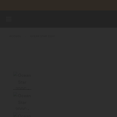
Aller au contenu
ENREGI
MONTRES
ACCUEIL
OCEAN STAR 200C
BRACELETS
UNIVERS MIDO
POINTS DE VENTE
SERVICE CLIENT
Enregister ma montre
Mon compte