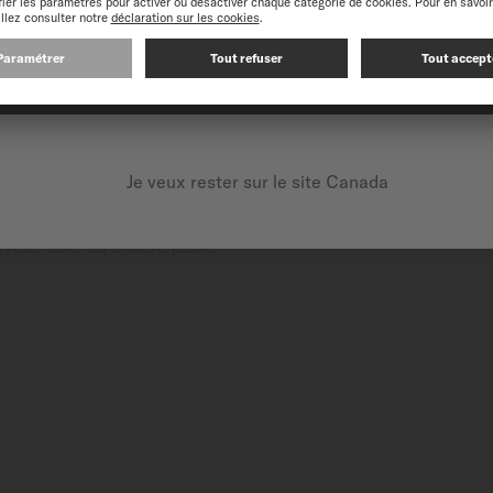
CONTINUEZ SUR LE SITE SUIVANT : INTERNATIONAL
ins composants d'une
e accrue à la corrosion.
Je veux rester sur le site Canada
e tout en lui apportant
 rose doré ou encore jaune