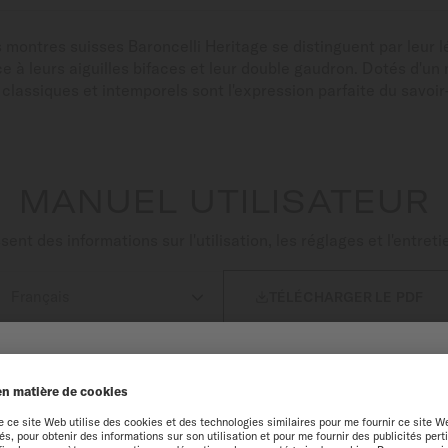
ontres suisses Baroncelli Heritage se distinguent par leur lég
e à leurs aiguilles bifaces et leur double gaudron. Dotés d'
lassiques et intemporels sont l'expression parfaite du savoir
MANUEL UTILISATEUR
nt des informations sur l'utilisation, les réglages et l'entre

TÉLÉCHARGER LE PDF
NUE SUR LE SITE MIDO
périence optimale sur notre site web, nous vous recommandons de navigue