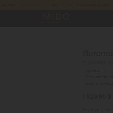
Recevez un remontoir de montres pour chaque commande en ligne*
pour accéder à vos informations de garantie et pl
STREZ VOTRE MONTRE
Baronce
M027.207.22.010.
Super slim
Verre saphir ant
Acier inoxydab
1 820,00 $
Payez en verse