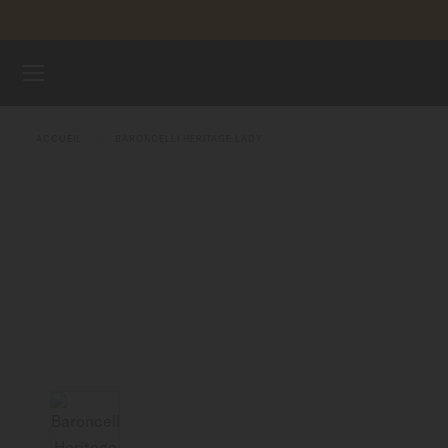
Aller au contenu
ENREGI
MONTRES
ACCUEIL
BARONCELLI HERITAGE LADY
BRACELETS
UNIVERS MIDO
POINTS DE VENTE
SERVICE CLIENT
Enregister ma montre
Mon compte