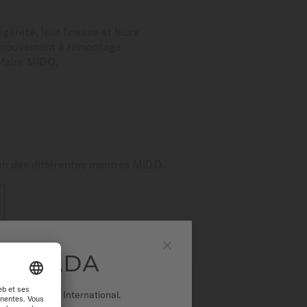
èreté, leur finesse et leurs
un mouvement à remontage
-faire MIDO.
tien des différentes montres MIDO.
 CANADA
Fermer
r sur le site International.