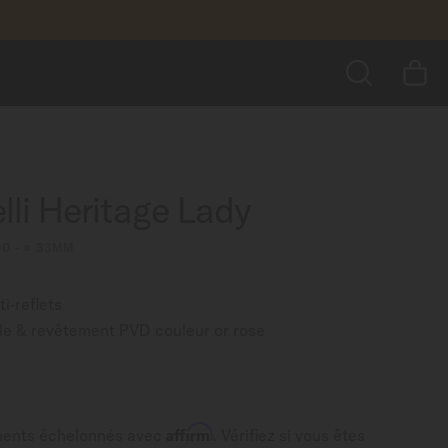
1 820,00 $
AJOUTER AU PANIER
us encore
RECHERCHER
lli Heritage Lady
00 - ∅ 33MM
i-reflets
le & revêtement PVD couleur or rose
Affirm
ments échelonnés avec
. Vérifiez si vous êtes