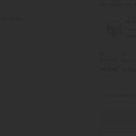
admissible lors 
UN R
Pour
remon