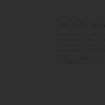
SPIRAL N
Dans son engagement contin
spiral Nivachron™ dans ce m
réduit les perturbations m
chocs et aux effets du tem
Haute valeur ajoutée, ce p
durabilité exceptionnelle.