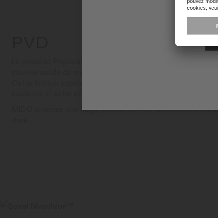
PVD
Le procédé Physical Vapour Deposition (PVD) revêt certa
couche solide de matière pure, leur assurant une résistanc
Cette finition sophistiquée renforce la solidité de la montr
couleurs et éclat avec élégance.
MIDO propose une large palette de PVD de couleurs noire,
doré.