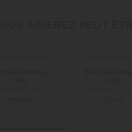
OUS AIMEREZ PEUT ÊT
roncelli Heritage
Baroncelli Herit
Lady
Lady
tomatique - ∅ 33mm
Automatique - ∅ 3
1 660,00 $
1 710,00 $
PLUS DE DÉTAILS
PLUS DE DÉTAILS