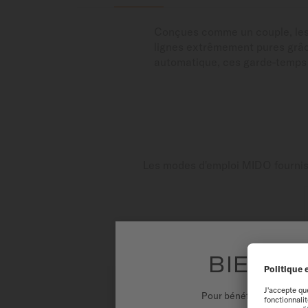
Conçues comme un couple, les m
lignes extrêmement pures grâc
automatique, ces garde-temps c
Les modes d'emploi MIDO fournisse
BIENVE
Pour bénéficier d'une ex