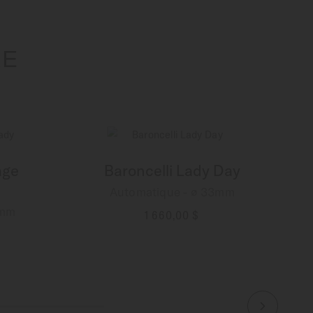
RE
age
Baroncelli Lady Day
Automatique - ∅ 33mm
3mm
1 660,00 $
PLUS DE DÉTAILS