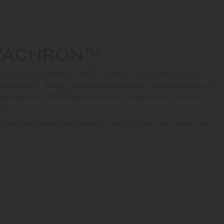
IVACHRON™
u vers l'excellence, MIDO a intégré le révolutionnaire
ouvement. Alliage métallique innovant à base de titane il
agnétiques et offre une robustesse remarquable face aux
ps.
rogrès technologique garantit une précision accrue et une