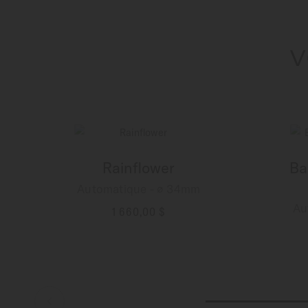
V
Rainflower
Ba
Automatique - ∅ 34mm
Au
1 660,00 $
PLUS DE DÉTAILS