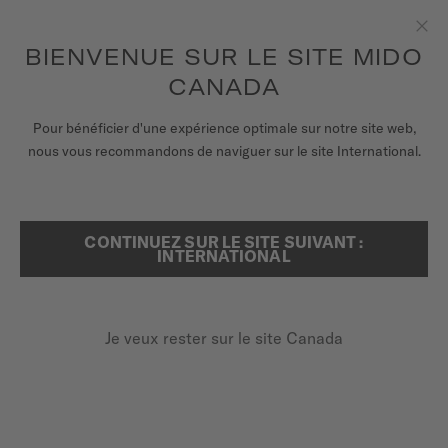
Recevez un remontoir de montres pour chaque commande en
ligne*
Aller au contenu
BIENVENUE SUR LE SITE MIDO
Fer
pour accéder à vos informations de
ENREGISTREZ VOTRE MONTRE
garantie et plus encore
CANADA
MONTRES
Pour bénéficier d'une expérience optimale sur notre site web,
ACCUEIL
BRACELET MULTIFORT TV BIG DATE CAOUTCHOUC MARRON 22MM
nous vous recommandons de naviguer sur le site International.
BRACELETS
UNIVERS MIDO
CONTINUEZ SUR LE SITE SUIVANT :
RECHERCHER
INTERNATIONAL
POINTS DE VENTE
Découvrir en vidéo
SERVICE CLIENT
Bracelet Multifort TV Big Date
Je veux rester sur le site Canada
caoutchouc marron 22mm
M852.019.218
Enregister ma montre
Vérifiez la compatibilité du bracelet avec votre montre
Mon compte
ici