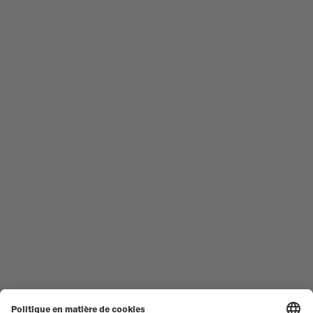
Suivez-nous
Besoin d'aide ?
MONTRES HOMME
OCEAN STAR
MONTRES FEMME
COMMANDER
NOUVEAUTÉS
MULTIFORT
TOUTES LES COLLECTIONS
BARONCELLI
TROUVER UN CENTRE DE
CONDITIONS GÉNÉRALES DE
SERVICE
VENTE
SERVICE CLIENT
CONDITIONS D'UTILISATION
DÉCLARATION DE
CONTACTEZ-NOUS