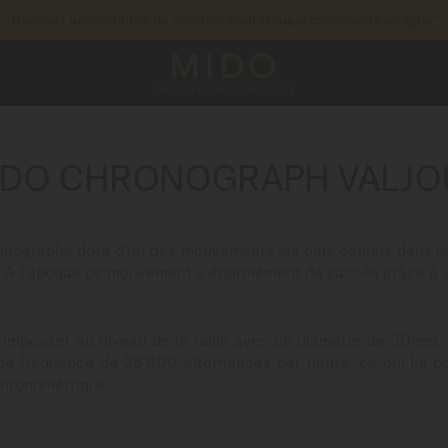
Recevez un remontoir de montres pour chaque commande en ligne*
pour accéder à vos informations de garantie et pl
STREZ VOTRE MONTRE
IDO CHRONOGRAPH VALJO
onographe doté d'un des mouvements les plus connus dans le 
 l’époque ce mouvement a énormément de succès grâce à sa f
n.
 imposant au niveau de la taille avec un diamètre de 30mm. A
une fréquence de 28'800 alternances par heure, ce qui lui p
 chronométrique.