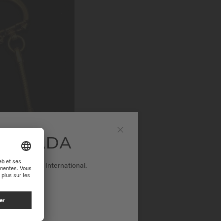
 CANADA
Fermer
r sur le site International.