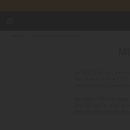
Aller au contenu
ENREGI
MONTRES
ACCUEIL
MIDO CHRONOGRAPH VALJOUX
BRACELETS
M
UNIVERS MIDO
En 1974, Mido sort un chr
POINTS DE VENTE
mouvement Valjoux 7750. A
fabrication et sa précisio
SERVICE CLIENT
Le calibre 7750 est assez
fait 7,90 mm et il bat à 
précision lors de mesure
Enregister ma montre
Mon compte