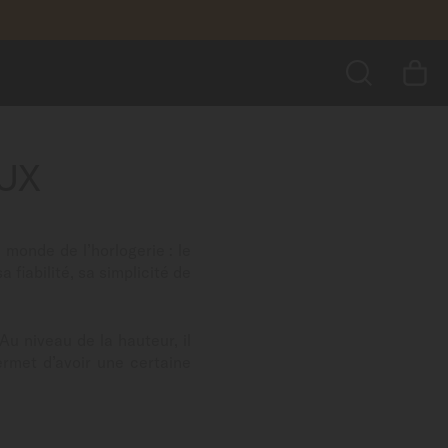
us encore
UX
RECHERCHER
monde de l’horlogerie : le
iabilité, sa simplicité de
u niveau de la hauteur, il
ermet d’avoir une certaine