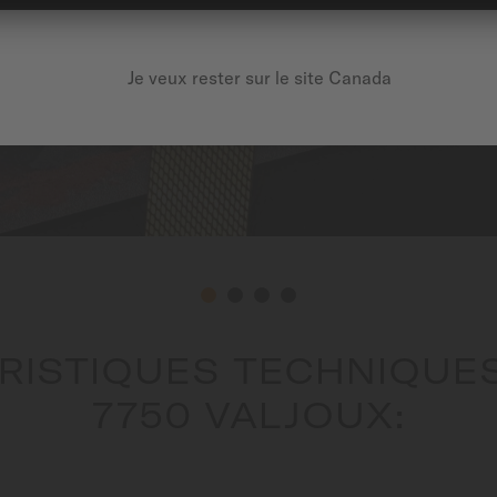
Je veux rester sur le site Canada
RISTIQUES TECHNIQUES 
7750 VALJOUX: