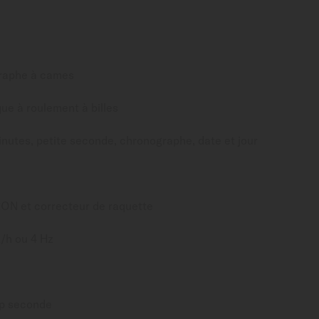
raphe à cames
e à roulement à billes
nutes, petite seconde, chronographe, date et jour
ON et correcteur de raquette
/h ou 4 Hz
top seconde