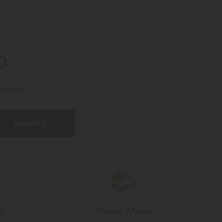
O
n plus.
ENVOYER
e
Swiss Made