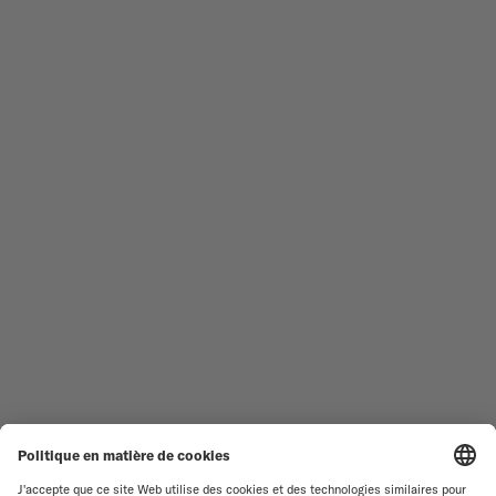
Suivez-nous
Besoin d'aide ?
MONTRES HOMME
OCEAN STAR
MONTRES FEMME
COMMANDER
NOUVEAUTÉS
MULTIFORT
TOUTES LES COLLECTIONS
BARONCELLI
TROUVER UN CENTRE DE
CONDITIONS GÉNÉRALES DE
SERVICE
VENTE
SERVICE CLIENT
CONDITIONS D'UTILISATION
DÉCLARATION DE
CONTACTEZ-NOUS
CONFIDENTIALITÉ