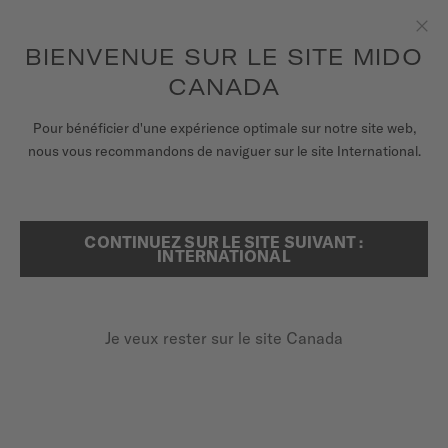
Recevez un remontoir de montres pour chaque commande en
ligne*
Aller au contenu
BIENVENUE SUR LE SITE MIDO
Fer
pour accéder à vos informations de
ENREGISTREZ VOTRE MONTRE
garantie et plus encore
CANADA
MONTRES
ACCUEIL
MULTIFORT TV SAGA 3
Pour bénéficier d'une expérience optimale sur notre site web,
nous vous recommandons de naviguer sur le site International.
BRACELETS
UNIVERS MIDO
CONTINUEZ SUR LE SITE SUIVANT :
RECHERCHER
INTERNATIONAL
POINTS DE VENTE
SERVICE CLIENT
Je veux rester sur le site Canada
Enregister ma montre
Mon compte