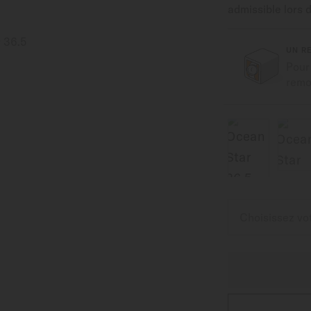
admissible lors 
UN R
Pour
remon