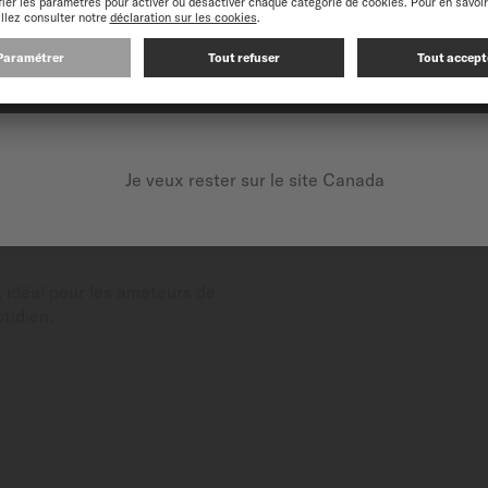
CONTINUEZ SUR LE SITE SUIVANT : INTERNATIONAL
Je veux rester sur le site Canada
dans les mouvements à
technologie, il offre
lus qu'un mouvement
, idéal pour les amateurs de
tidien.