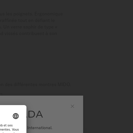
ous les poignets. Ergonomique
affinée tout en défiant le
 Un verre saphir de type «
d vissés contribuent à son
tien des différentes montres MIDO.
 CANADA
Fermer
r sur le site International.