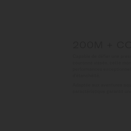
200M + C
Capable de défier une pres
couronne vissée, cette mont
performances exceptionnell
d’étanchéité.
Adaptée aux aventures aqu
caractéristique garantit une