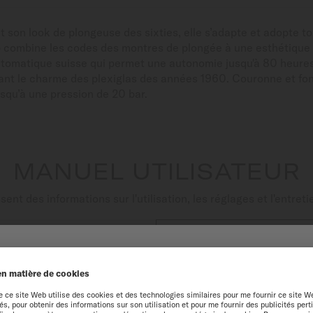
son look de plongeuse des sixties, elle s’adapte et adopte t
5 combine les codes des montres de plongée à une esthétique r
matique suisse qui permet une autonomie jusqu'à 80 heures.
ant le charme des plexiglas des années 1960. Couronne et fon
squ’à une pression de 20 bar.
MANUEL UTILISATEUR
nt des informations sur l'utilisation, les réglages et l'entre

TÉLÉCHARGER LE PDF
NUE SUR LE SITE MIDO
périence optimale sur notre site web, nous vous recommandons de navigue