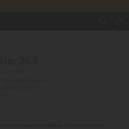
1 490,00 $
AJOUTER AU PANIER
us encore
RECHERCHER
tar 36.5
0 - ∅ 36.5MM
che jusqu'à 80 heures
à 20 bar / 200 m
ron™
Affirm
ments échelonnés avec
. Vérifiez si vous êtes