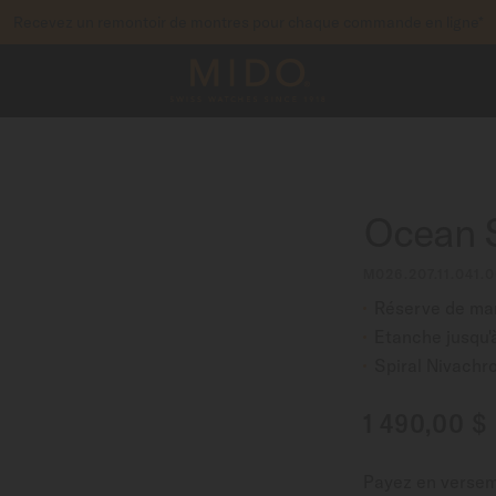
Recevez un remontoir de montres pour chaque commande en ligne*
pour accéder à vos informations de garantie et pl
STREZ VOTRE MONTRE
Ocean S
M026.207.11.041.0
Réserve de mar
Etanche jusqu'
Spiral Nivach
1 490,00 $
Payez en verse