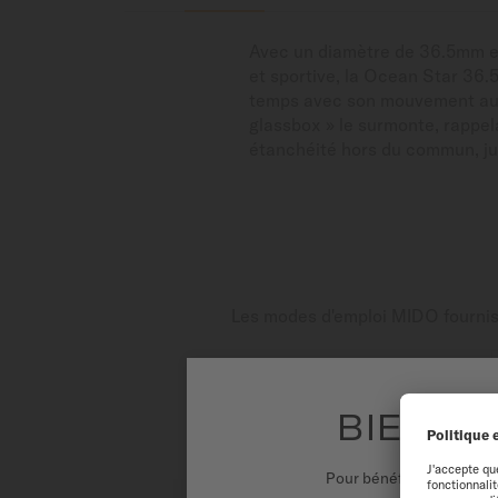
Avec un diamètre de 36.5mm et 
et sportive, la Ocean Star 36.
temps avec son mouvement auto
glassbox » le surmonte, rappel
étanchéité hors du commun, ju
Les modes d'emploi MIDO fournisse
BIENVE
Pour bénéficier d'une ex