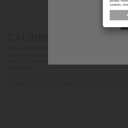
CALIBRE 80
Le Calibre 80 de MIDO représente une avancée majeure 
remontage automatique. Grâce à sa nouvelle génération de 
jusqu’à 80 heures de réserve de marche, soit deux fois p
conventionnel.
Il garantit une autonomie prolongée et une fiabilité accrue
montres recherchant performance et fonctionnalité au quo