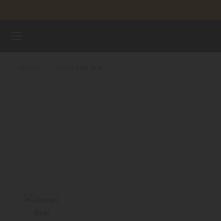
Aller au contenu
ENREGI
MONTRES
ACCUEIL
OCEAN STAR 36.5
BRACELETS
UNIVERS MIDO
POINTS DE VENTE
SERVICE CLIENT
Enregister ma montre
Mon compte