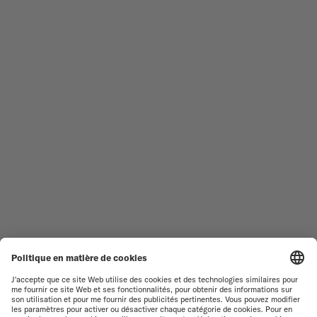
MONTRES HOMME
OCEAN STAR
MONTRES FEMME
COMMANDER
NOUVEAUTÉS
MULTIFORT
TOUTES LES COLLECTIONS
BARONCELLI
TROUVER UN CENTRE DE
CONDITIONS GÉNÉRALES DE
SERVICE
VENTE
SERVICE CLIENT
CONDITIONS D'UTILISATION
DÉCLARATION DE
CONTACTEZ-NOUS
CONFIDENTIALITÉ
ESPACE PRESSE
DÉCLARATION SUR LES COOKIES