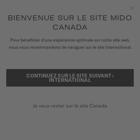
Recevez un remontoir de montres pour chaque commande en
ligne*
Aller au contenu
BIENVENUE SUR LE SITE MIDO
Fer
pour accéder à vos informations de
ENREGISTREZ VOTRE MONTRE
garantie et plus encore
CANADA
MONTRES
Pour bénéficier d'une expérience optimale sur notre site web,
...
ACCUEIL
BARONCELLI BIG DATE
nous vous recommandons de naviguer sur le site International.
BRACELETS
UNIVERS MIDO
CONTINUEZ SUR LE SITE SUIVANT :
RECHERCHER
INTERNATIONAL
POINTS DE VENTE
SERVICE CLIENT
Je veux rester sur le site Canada
Enregister ma montre
BARONCELLI BIG
Mon compte