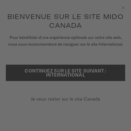
Recevez un remontoir de montres pour chaque commande en
ligne*
Aller au contenu
BIENVENUE SUR LE SITE MIDO
Fer
pour accéder à vos informations de
ENREGISTREZ VOTRE MONTRE
garantie et plus encore
CANADA
MONTRES
Pour bénéficier d'une expérience optimale sur notre site web,
...
ACCUEIL
MULTIFORT TV CHRONOGRAPH
nous vous recommandons de naviguer sur le site International.
BRACELETS
UNIVERS MIDO
CONTINUEZ SUR LE SITE SUIVANT :
RECHERCHER
INTERNATIONAL
POINTS DE VENTE
SERVICE CLIENT
Je veux rester sur le site Canada
Enregister ma montre
MULTIFORT TV
Mon compte