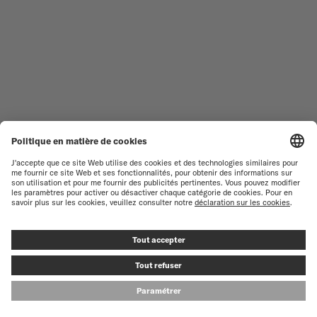
TOUTES LES COLLECTIONS
BARONCELLI
TROUVER UN CENTRE DE
CONDITIONS GÉNÉRALES DE
SERVICE
VENTE
SERVICE CLIENT
CONDITIONS D'UTILISATION
DÉCLARATION DE
CONTACTEZ-NOUS
CONFIDENTIALITÉ
ESPACE PRESSE
DÉCLARATION SUR LES COOKIES
PARAMÈTRES DES COOKIES
© MIDO SA - SWISS WATCHES SINCE 1918 - ALL RIGHT RESERVED
FILTRES