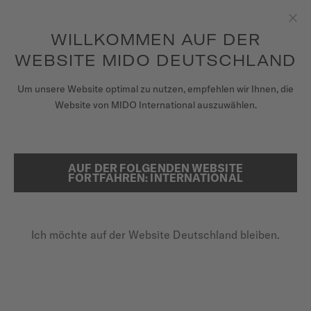
Erhalten sie mit jedem Kauf einer Uhr einen Uhrenbeweger als
Geschenk*
Zum Inhalt springen
WILLKOMMEN AUF DER
Sch
um auf Ihre Garantieinformationen
REGISTRIEREN SIE IHRE UHR
und mehr zuzugreifen
WEBSITE MIDO DEUTSCHLAND
UHREN
Um unsere Website optimal zu nutzen, empfehlen wir Ihnen, die
STARTSEITE
SCHWARZES LEDER-ARMBAND 21MM
Website von MIDO International auszuwählen.
ARMBÄNDER
MIDO UNIVERSUM
Im Video entdecken
AUF DER FOLGENDEN WEBSITE
SUCHE
FORTFAHREN: INTERNATIONAL
VERKAUFSSTELLEN
Schwarzes Leder-Armband 21mm
KUNDENDIENST
M852.019.623
Ich möchte auf der Website Deutschland bleiben.
Überprüfen Sie die Kompatibilität des Armbands mit
Ihrer Uhr hier
Registrieren Sie Ihre Uhr
Schnellwechsel-System
Mein Konto