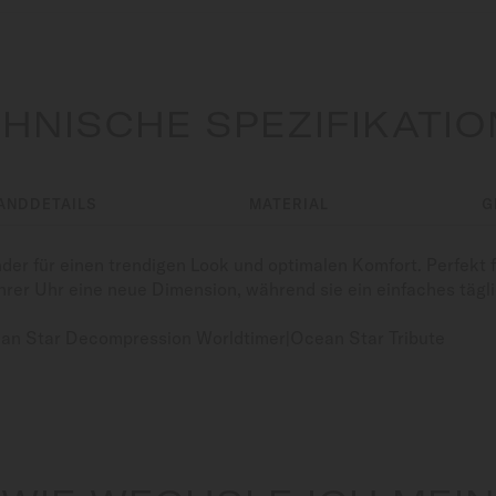
HNISCHE SPEZIFIKATI
ANDDETAILS
MATERIAL
G
r für einen trendigen Look und optimalen Komfort. Perfekt f
hrer Uhr eine neue Dimension, während sie ein einfaches tägl
an Star Decompression Worldtimer|Ocean Star Tribute