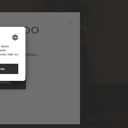
E MIDO
Schließen
national auszuwählen.
ONAL