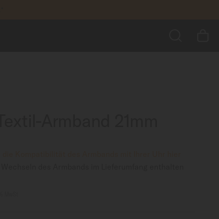
greifen
70,00 €
ZUM WARENKORB HINZUFÜGEN
SUCHE
Textil-Armband 21mm
 die Kompatibilität des Armbands mit Ihrer Uhr hier
Wechseln des Armbands im Lieferumfang enthalten
9% MwSt