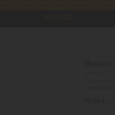
um auf Ihre Garantieinformationen und mehr zuzu
RIEREN SIE IHRE UHR
Blaues 
M852.017.780
Überprüfen Sie
Werkzeug zum 
70,00 €
Inkl. 1