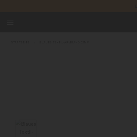
REGIST
Zum Inhalt springen
UHREN
STARTSEITE
BLAUES TEXTIL-ARMBAND 21MM
ARMBÄNDER
MIDO UNIVERSUM
VERKAUFSSTELLEN
KUNDENDIENST
Registrieren Sie Ihre Uhr
Mein Konto