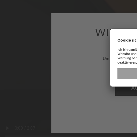
WILLK
Um unsere Websit
A