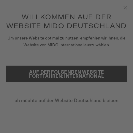
Erhalten sie mit jedem Kauf einer Uhr einen Uhrenbeweger als
Geschenk*
Zum Inhalt springen
WILLKOMMEN AUF DER
Sch
um auf Ihre Garantieinformationen
REGISTRIEREN SIE IHRE UHR
und mehr zuzugreifen
WEBSITE MIDO DEUTSCHLAND
UHREN
Um unsere Website optimal zu nutzen, empfehlen wir Ihnen, die
STARTSEITE
MULTIFORT TV CHRONOGRAPH
Website von MIDO International auszuwählen.
ARMBÄNDER
MIDO UNIVERSUM
Im Video entdecken
AUF DER FOLGENDEN WEBSITE
SUCHE
FORTFAHREN: INTERNATIONAL
VERKAUFSSTELLEN
SPECIAL EDITION (1 ZUSÄTZLICHES BAND)
Multifort TV Chronograph
KUNDENDIENST
Ich möchte auf der Website Deutschland bleiben.
M049.527.11.041.00 - ∅ 41.2 X 42MM
Chronographenfunktion
Registrieren Sie Ihre Uhr
Gangreserve bis zu 60 Stunden
Mein Konto
Nivachron™-Unruhspirale