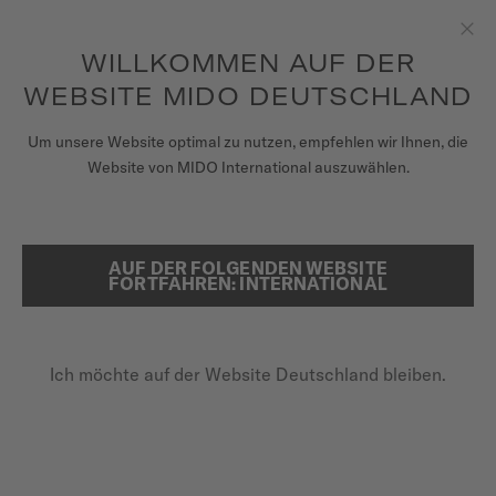
Erhalten sie mit jedem Kauf einer Uhr einen Uhrenbeweger als
Geschenk*
Zum Inhalt springen
WILLKOMMEN AUF DER
Sch
um auf Ihre Garantieinformationen
REGISTRIEREN SIE IHRE UHR
und mehr zuzugreifen
WEBSITE MIDO DEUTSCHLAND
UHREN
Um unsere Website optimal zu nutzen, empfehlen wir Ihnen, die
Website von MIDO International auszuwählen.
ARMBÄNDER
REGISTRIEREN SIE IHRE MIDO-
UHR ONLINE
MIDO UNIVERSUM
AUF DER FOLGENDEN WEBSITE
SUCHE
FORTFAHREN: INTERNATIONAL
VERKAUFSSTELLEN
KUNDENDIENST
Ich möchte auf der Website Deutschland bleiben.
Registrieren Sie Ihre Uhr
Mein Konto