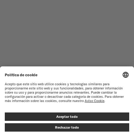
RELOJES FEMENINOS
COMMANDER
NOVEDADES
MULTIFORT
TODAS LAS COLECCIONES
BARONCELLI
ENCONTRAR UN CENTRO DE
TÉRMINOS DE USO
ATENCIÓN AL CLIENTE
AVISO DE PRIVACIDAD
SERVICIO DE ATENCIÓN AL
CLIENTE
AVISO SOBRE COOKIES
CONTACTO
CONFIGURACIÓN DE LAS
COOKIES
PRENSA