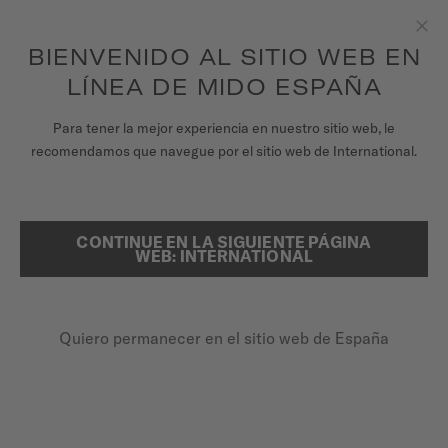
para acceder a la información de garantía y
REGISTRA TU RELOJ
más
Saltar al contenido
BIENVENIDO AL SITIO WEB EN
Cer
Garantía de 5 años en todos los relojes MIDO Chronometer con
certificación COSC
LÍNEA DE MIDO ESPAÑA
RELOJES
Para tener la mejor experiencia en nuestro sitio web, le
recomendamos que navegue por el sitio web de International.
UNIVERSO MIDO
REGISTRE SU RELOJ MIDO EN
LÍNEA
TIENDAS
CONTINUE EN LA SIGUIENTE PÁGINA
BUSCAR
WEB: INTERNATIONAL
ATENCIÓN AL CLIENTE
Quiero permanecer en el sitio web de España
Registra tu Reloj
Mi cuenta
España