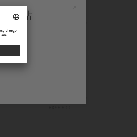
官方網站
Ocean Star GMT
Close
自動上鏈機芯 - ∅ 44mm
站繼續瀏覽探索
HK$11,300
更多資訊
Ocean Star GMT
自動上鏈機芯 - ∅ 44mm
HK$9,900
更多資訊