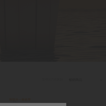
搜尋到
7
款腕錶

附額外一條錶帶