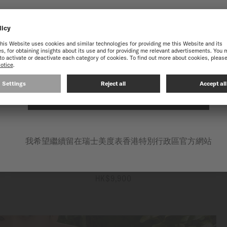
到瑞士美度表香港特別行政區
Ocean Star GMT
自動上鏈機芯 - ∅ 40.5mm
獲得最佳的網站體驗，我們建議您至瑞士美度表International官方網
HK$10,400
更多資訊
在以下網站繼續: INTERNATIONAL
我希望繼續留在瑞士美度表香港特別行政區官方網站
Ocean Star GMT
自動上鏈機芯 - ∅ 44mm
HK$9,900
更多資訊