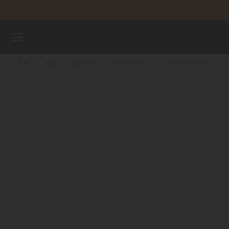
跳到內容
腕錶
首頁
腕錶
我們的系列
OCEAN STAR
OCEAN STAR GMT
美度表
銷售據點
客戶服務
註冊腕錶
我的帳戶
香港特別行政區