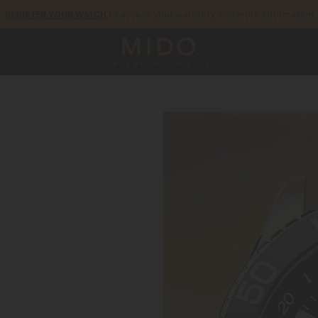
to access your warranty and more information
REGISTER YOUR WATCH
5-year warranty on all COSC-certified MIDO Chronometer watches