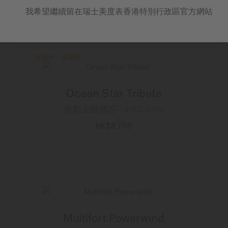
HK$7,000
我希望繼續留在瑞士美度表香港特別行政區官方網站
更多資訊
附額外一條錶帶
Ocean Star Tribute
自動上鏈機芯 - ∅ 40.5mm
HK$8,700
更多資訊
Multifort Powerwind