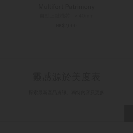
Multifort Patrimony
自動上鏈機芯 - ∅ 40mm
HK$7,000
更多資訊
靈感源於美度表
探索最新產品資訊、獨特內容及更多