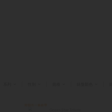
系列
性別
規格
錶盤顏色
附額外一條錶帶