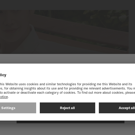
到瑞士美度表香港特別行政區
獲得最佳的網站體驗，我們建議您至瑞士美度表International官方網
Commander 1959
在以下網站繼續: INTERNATIONAL
自動上鏈機芯 - ∅ 37mm