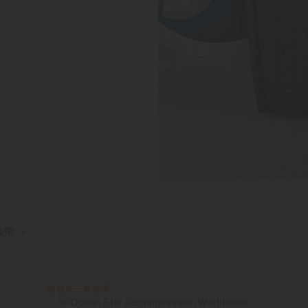
錶帶
附額外一條錶帶