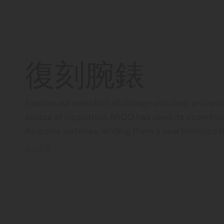
復刻腕錶
Explore our selection of vintage watches, an inexh
source of inspiration. MIDO has used its expertise 
its iconic watches, lending them a new brilliance th
enhances their appeal. Irresistible neo-vintage st
深入了解
of-the-art technology combine to create watches 
retro charm. Marvel at the passing of time, showc
audacity and elegance.                