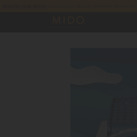
5-year warranty on all COSC-certified MIDO Chronometer watches