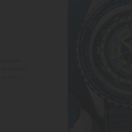
austible 
to reinvent 
at only 
yle and state-
with a unique 
ased with 