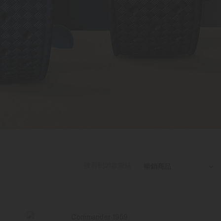
搜尋到
21
款腕錶
