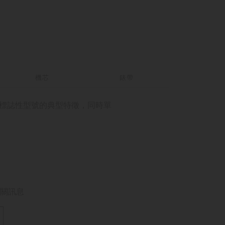
機芯
錶帶
這一標誌性型號的典型特徵，同時單
關訊息