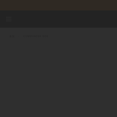
跳到內容
腕錶
首頁
COMMANDER 1959
美度表
銷售據點
客戶服務
註冊腕錶
我的帳戶
香港特別行政區