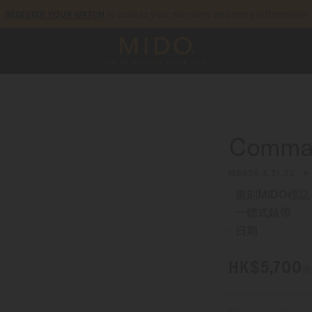
to access your warranty and more information
REGISTER YOUR WATCH
5-year warranty on all COSC-certified MIDO Chronometer watches
Comman
M8429.4.21.23 - 
復刻MIDO標誌
一體式錶帶
日期
HK$5,700
建