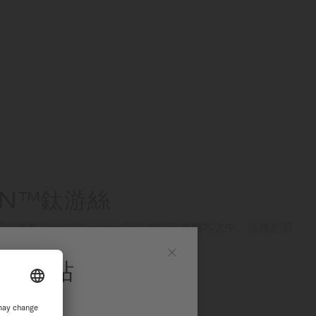
ON™鈦游絲
表將劃時代的Nivachron™鈦游絲引進機芯之中。這種創新
擾，並在抗震性及耐久性方面表現優異。
官方網站
高的精準度與極佳的耐用性。
Close
站繼續瀏覽探索