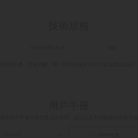
技術規格
錶殼與藍寶石玻璃
錶盤
年起便持續生產，從未間斷。其一體式錶鏈和 MIDO 復古標誌是
用戶手冊
度表用戶手冊中包含產品的使用、設定以及不同錶款的保養等相

下載PDF檔案