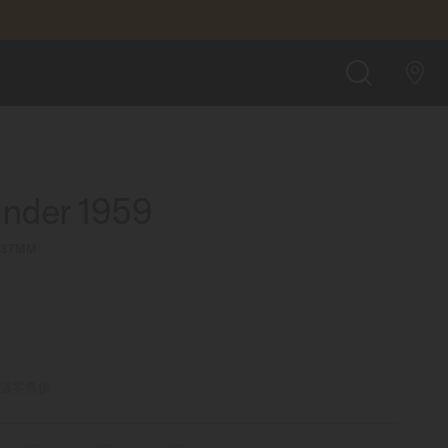
HK$5,700
預約試戴腕錶
搜
索
der 1959
∅ 37MM
議零售價