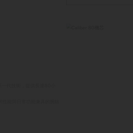
藉新一代技術，提供長達80小
求性能與日常功能兼具的腕錶