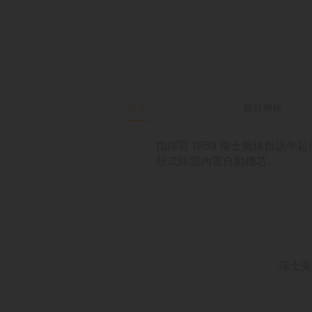
描述
關於腕錶
指揮官 1959 瑞士腕錶自該
殼式錶殼內置自動機芯。
瑞士美