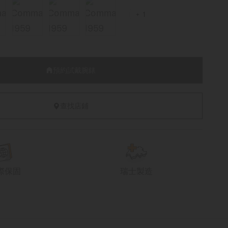
1
預約試戴腕錶
查找店鋪
際保固
瑞士製造