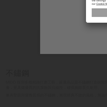
不鏽鋼
MIDO 採用多種精緻打磨工藝，嚴選高品質不鏽鋼打造錶
養，更具備優異的抗腐蝕與抗磁性，確保腕錶長久耐用。
兼具堅固與優雅質感的不鏽鋼，展現經典不敗的風格，無論