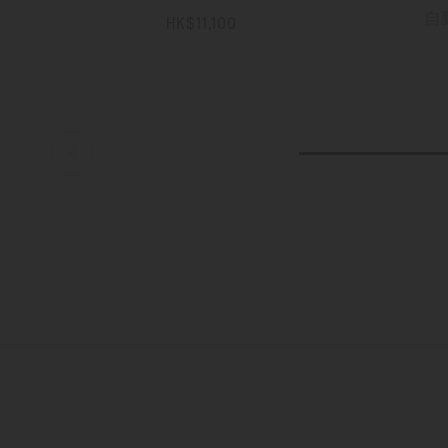
自
HK$11,100
更多資訊