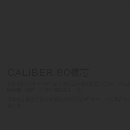
CALIBER 80機芯
美度表的Caliber 80代表了自動上鍊機芯的重大進步。憑
時的動力儲存，比傳統機芯多出一倍。
這款機芯保證了更長的續航力和更高的可靠性，非常適合追
愛好者。