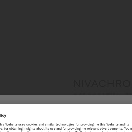
NIVACHR
秉承對卓越的不懈追求，美度
的鈦金屬合金能減少磁場干
到瑞士美度表香港特別行政區
這項技術進步為腕錶提供更
獲得最佳的網站體驗，我們建議您至瑞士美度表International官方網