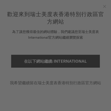
to access your warranty and more
REGISTER YOUR WATCH
information
跳到內容
歡迎來到瑞士美度表香港特別行政區官
Clo
5-year warranty on all COSC-certified MIDO Chronometer
watches
方網站
腕錶
為了讓您獲得最佳的網站體驗，我們建議您至瑞士美度表
International官方網站繼續瀏覽探索
美度表
線上註冊您的美度表
銷售據點
搜索
在以下網站繼續: INTERNATIONAL
客戶服務
我希望繼續留在瑞士美度表香港特別行政區官方網站
註冊腕錶
我的帳戶
香港特別行政區