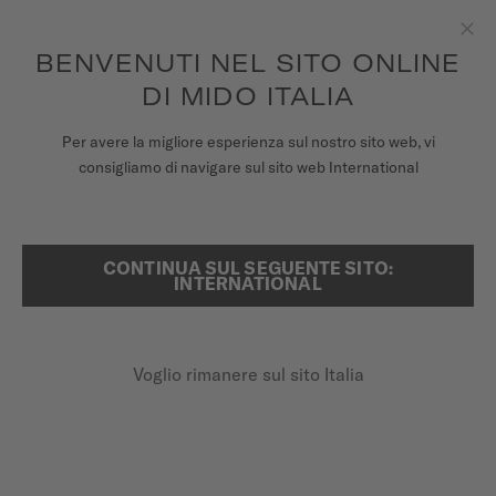
Per ogni ordine effettuato riceverai una scatola del tempo in
omaggio*
Passa al contenuto
BENVENUTI NEL SITO ONLINE
Chiu
per accedere alle informazioni di
REGISTRA IL TUO OROLOGIO
garanzia e molto altro ancora
DI MIDO ITALIA
OROLOGI
Per avere la migliore esperienza sul nostro sito web, vi
HOME
BARONCELLI DIAMONDS
consigliamo di navigare sul sito web International
CINTURINI
UNIVERSO MIDO
CONTINUA SUL SEGUENTE SITO:
RICERCA
Baroncelli Diamonds
INTERNATIONAL
NEGOZI
M007.207.16.036.00 - ∅ 33MM
ASSISTENZA CLIENTI
Diamanti
Voglio rimanere sul sito Italia
Riserva di carica fino a 80 ore
Vetro zaffiro antiriflesso
Registra il tuo orologio
Il mio account
980,00 €