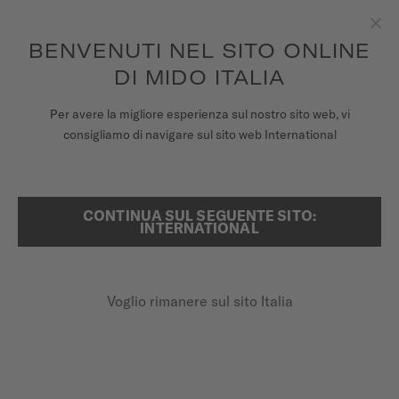
Per ogni ordine effettuato riceverai una scatola del tempo in
omaggio*
Passa al contenuto
BENVENUTI NEL SITO ONLINE
Chiu
per accedere alle informazioni di
REGISTRA IL TUO OROLOGIO
garanzia e molto altro ancora
DI MIDO ITALIA
OROLOGI
Per avere la migliore esperienza sul nostro sito web, vi
...
HOME
OROLOGI VINTAGE
consigliamo di navigare sul sito web International
CINTURINI
UNIVERSO MIDO
CONTINUA SUL SEGUENTE SITO:
RICERCA
INTERNATIONAL
NEGOZI
ASSISTENZA CLIENTI
Voglio rimanere sul sito Italia
Registra il tuo orologio
OROLOGI VINTAGE
Il mio account