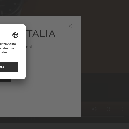
IDO ITALIA
Chiudi
o web International