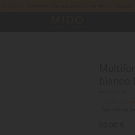
Per ogni ordine effettuato riceverai una scatola del tempo in omaggio*
per accedere alle informazioni di garanzia e molto al
 IL TUO OROLOGIO
Multifo
bianco
M852.019.674
Verifica la comp
Sgancio rapido
90,00 €