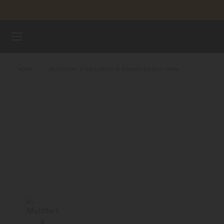
Passa al contenuto
REGISTRA
OROLOGI
HOME
MULTIFORT 8 CINTURINO IN GOMMA BIANCO 12MM
CINTURINI
UNIVERSO MIDO
NEGOZI
ASSISTENZA CLIENTI
Registra il tuo orologio
Il mio account