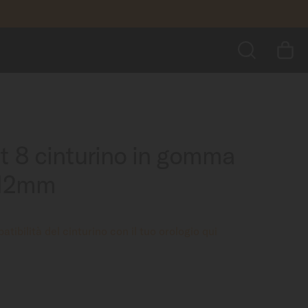
90,00 €
AGGIUNGI AL CARRELLO
tro ancora
RICERCA
rt 8 cinturino in gomma
 12mm
atibilità del cinturino con il tuo orologio qui