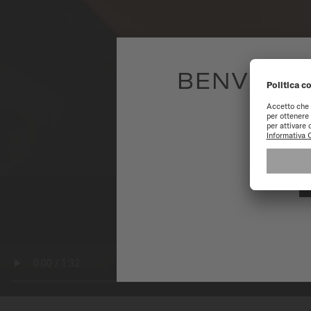
BENVENUTI
Per avere la m