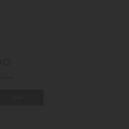
DO
 ancora
INVIA