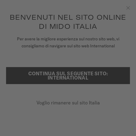
Per ogni ordine effettuato riceverai una scatola del tempo in
omaggio*
Passa al contenuto
BENVENUTI NEL SITO ONLINE
Chiu
per accedere alle informazioni di
REGISTRA IL TUO OROLOGIO
garanzia e molto altro ancora
DI MIDO ITALIA
OROLOGI
Per avere la migliore esperienza sul nostro sito web, vi
HOME
MULTIFORT GENT CINTURINO IN PELLE ARANCIONE 22MM
consigliamo di navigare sul sito web International
CINTURINI
UNIVERSO MIDO
Guardare il video
CONTINUA SUL SEGUENTE SITO:
RICERCA
INTERNATIONAL
NEGOZI
Multifort Gent cinturino in pelle
ASSISTENZA CLIENTI
arancione 22mm
Voglio rimanere sul sito Italia
M852.012.933
Verifica la compatibilità del cinturino con il tuo orologio
Registra il tuo orologio
qui
Il mio account
Sgancio rapido