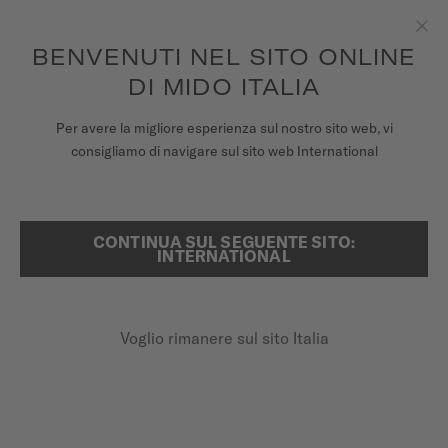
Per ogni ordine effettuato riceverai una scatola del tempo in
omaggio*
Passa al contenuto
BENVENUTI NEL SITO ONLINE
Chiu
per accedere alle informazioni di
REGISTRA IL TUO OROLOGIO
garanzia e molto altro ancora
DI MIDO ITALIA
OROLOGI
Per avere la migliore esperienza sul nostro sito web, vi
...
HOME
BARONCELLI SIGNATURE
consigliamo di navigare sul sito web International
CINTURINI
UNIVERSO MIDO
CONTINUA SUL SEGUENTE SITO:
RICERCA
INTERNATIONAL
NEGOZI
ASSISTENZA CLIENTI
Voglio rimanere sul sito Italia
Registra il tuo orologio
BARONCELLI
Il mio account