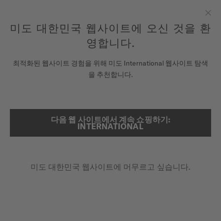
여기에 시계를 등록하여 당신의 보증 정보 등에 액세스하십시오.
컨텐츠 넘어가기
미도 대한민국 웹사이트에 오신 것을 환
닫
기
영합니다.
시계
최적화된 웹사이트 경험을 위해 미도 International 웹사이트 탐색
메인 페이지
바론첼리 헤리티지
을 추천합니다.
미도 유니버스
스토어
동영상 보기
다음 웹 사이트에서 계속 쇼핑하기:
검색
INTERNATIONAL
고객 서비스
바론첼리 헤리티지
M027.407.16.010.00 - ∅ 39MM
미도 대한민국 웹사이트에 머무르고 싶습니다.
시계 등록하기
슈퍼 슬림
내 계정
난반사 방지 사파이어 글라스
대한민국
블루 컬러의 세컨 핸드