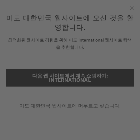
여기에 시계를 등록하여 당신의 보증 정보 등에 액세스하십시오.
컨텐츠 넘어가기
미도 대한민국 웹사이트에 오신 것을 환
닫
모든 COSC 인증 미도 크로노미터 시계에는 5년 보증이 제공됩니
다.
기
영합니다.
시계
최적화된 웹사이트 경험을 위해 미도 International 웹사이트 탐색
...
메인 페이지
문페이즈 시계
을 추천합니다.
미도 유니버스
스토어
다음 웹 사이트에서 계속 쇼핑하기:
검색
INTERNATIONAL
고객 서비스
미도 대한민국 웹사이트에 머무르고 싶습니다.
시계 등록하기
내 계정
대한민국
문페이즈 시계