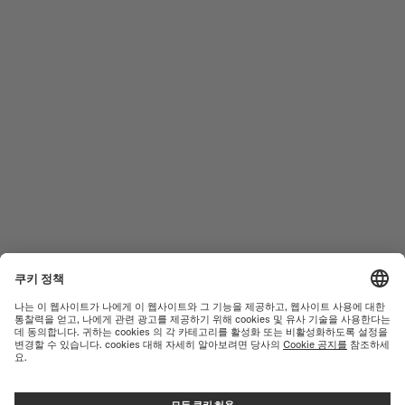
남성 시계
오션 스타
여성 시계
커맨더
신제품
멀티포트
컬렉션
바론첼리
A/S 센터
이용약관
고객서비스
개인정보 처리방침
연락처
쿠키 안내
PRESS LOUNGE
쿠키 설정