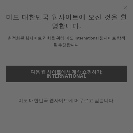
여기에 시계를 등록하여 당신의 보증 정보 등에 액세스하십시오.
컨텐츠 넘어가기
미도 대한민국 웹사이트에 오신 것을 환
닫
모든 COSC 인증 미도 크로노미터 시계에는 5년 보증이 제공됩니
다.
기
영합니다.
시계
최적화된 웹사이트 경험을 위해 미도 International 웹사이트 탐색
메인 페이지
바론첼리 시그니처 젠틀맨
을 추천합니다.
미도 유니버스
스토어
다음 웹 사이트에서 계속 쇼핑하기:
검색
바론첼리 시그니처 젠틀맨
INTERNATIONAL
고객 서비스
M037.407.11.041.00 - ∅ 39MM
니바크론™ 밸런스 스프링
미도 대한민국 웹사이트에 머무르고 싶습니다.
시계 등록하기
최대 80시간의 파워리저브
내 계정
난반사 방지 사파이어 글라스
대한민국
₩1,550,000.00
권장 소비자 가격 (VAT 포함)