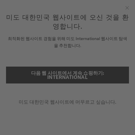
여기에 시계를 등록하여 당신의 보증 정보 등에 액세스하십시오.
컨텐츠 넘어가기
미도 대한민국 웹사이트에 오신 것을 환
닫
모든 COSC 인증 미도 크로노미터 시계에는 5년 보증이 제공됩니
다.
기
영합니다.
시계
최적화된 웹사이트 경험을 위해 미도 International 웹사이트 탐색
메인 페이지
커맨더 크로노미터
을 추천합니다.
미도 유니버스
스토어
다음 웹 사이트에서 계속 쇼핑하기:
검색
INTERNATIONAL
COSC 크로노미터 인증
고객 서비스
커맨더 크로노미터
M021.431.11.061.01 - ∅ 40MM
미도 대한민국 웹사이트에 머무르고 싶습니다.
추가 품질 보증 3년
시계 등록하기
내 계정
최대 80시간의 파워리저브
대한민국
투명한 케이스백