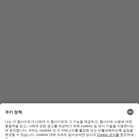
미도 팔로우 하기
도움이 필요하신가요?
남성 시계
오션 스타
여성 시계
커맨더
신제품
멀티포트
컬렉션
바론첼리
A/S 센터
이용약관
고객서비스
개인정보 처리방침
연락처
쿠키 안내