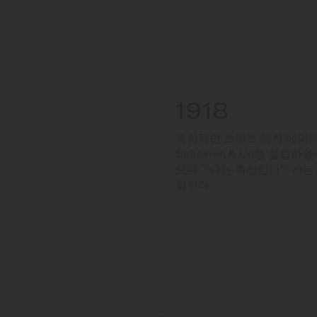
1918
독창적인 스위스 워치 메이커 전
Schaeren & Co을 설립하
으며 ""나는 측정한다"" 라
향한다.