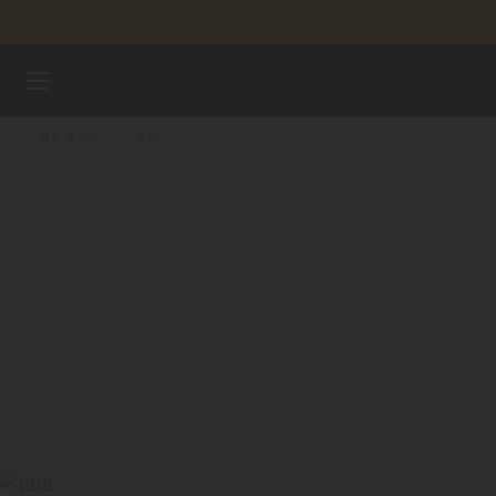
컨텐츠 넘어가기
시계
메인 페이지
역사
미도 유니버스
스토어
고객 서비스
시계 등록하기
내 계정
대한민국