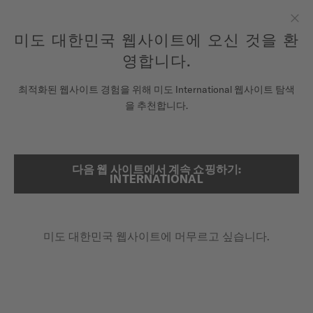
여기에 시계를 등록하여 당신의 보증 정보 등에 액세스하십시오.
컨텐츠 넘어가기
미도 대한민국 웹사이트에 오신 것을 환
닫
모든 COSC 인증 미도 크로노미터 시계에는 5년 보증이 제공됩니
다.
기
영합니다.
시계
최적화된 웹사이트 경험을 위해 미도 International 웹사이트 탐색
메인 페이지
멀티포트 TV 35
을 추천합니다.
미도 유니버스
스토어
다음 웹 사이트에서 계속 쇼핑하기:
검색
멀티포트 TV 35
INTERNATIONAL
고객 서비스
M049.307.33.296.00 - ∅ 34.2 X 35MM
최대 72시간 파워리저브
미도 대한민국 웹사이트에 머무르고 싶습니다.
시계 등록하기
전면 로즈 골드 PVD
내 계정
다이아몬드
대한민국
₩2,320,000.00
권장 소비자 가격 (VAT 포함)