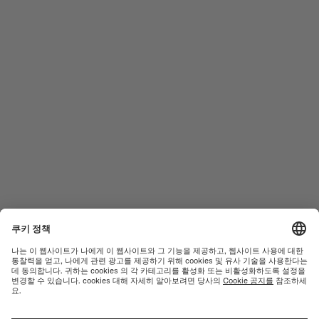
미도 팔로우 하기
도움이 필요하신가요?
남성 시계
오션 스타
여성 시계
커맨더
신제품
멀티포트
컬렉션
바론첼리
A/S 센터
이용약관
고객서비스
개인정보 처리방침
연락처
쿠키 안내
PRESS LOUNGE
쿠키 설정